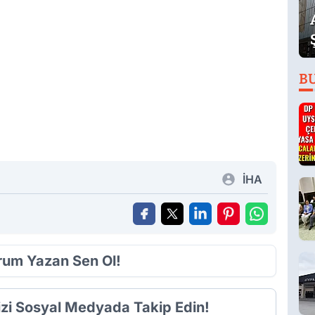
B
İHA
orum Yazan Sen Ol!
izi Sosyal Medyada Takip Edin!