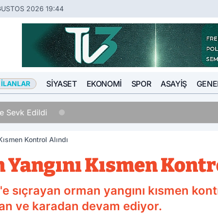
ĞUSTOS 2026 19:44
SIYASET
EKONOMI
SPOR
ASAYIŞ
GENE
 İLANLAR
 Sevk Edildi
Kısmen Kontrol Alındı
n Yangını Kısmen Kontro
'e sıçrayan orman yangını kısmen kontro
an ve karadan devam ediyor.