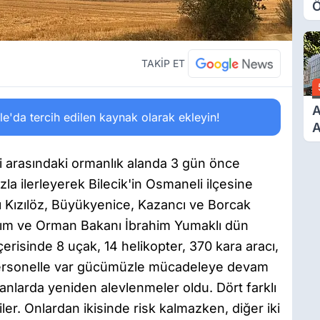
Ö
O
A
TAKİP ET
A
'da tercih edilen kaynak olarak ekleyin!
A
T
A
 arasındaki ormanlık alanda 3 gün önce
Ş
zla ilerleyerek Bilecik'in Osmaneli ilçesine
ğlı Kızılöz, Büyükyenice, Kazancı ve Borcak
Tarım ve Orman Bakanı İbrahim Yumaklı dün
risinde 8 uçak, 14 helikopter, 370 kara aracı,
 personelle var gücümüzle mücadeleye devam
nlarda yeniden alevlenmeler oldu. Dört farklı
er. Onlardan ikisinde risk kalmazken, diğer iki