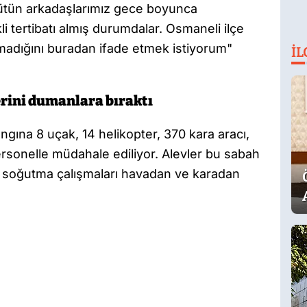
ütün arkadaşlarımız gece boyunca
tertibatı almış durumdalar. Osmaneli ilçe
 olmadığını buradan ifade etmek istiyorum"
İL
erini dumanlara bıraktı
gına 8 uçak, 14 helikopter, 370 kara aracı,
ersonelle müdahale ediliyor. Alevler bu sabah
en, soğutma çalışmaları havadan ve karadan