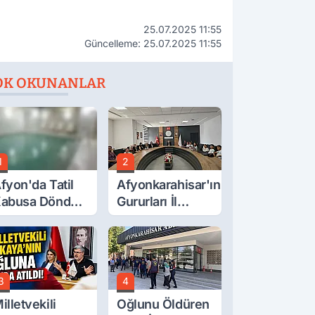
25.07.2025 11:55
Güncelleme: 25.07.2025 11:55
OK OKUNANLAR
1
2
fyon'da Tatil
Afyonkarahisar'ın
abusa Döndü,
Gururları İl
cı Son!
Müdürüyle
Buluştu
3
4
illetvekili
Oğlunu Öldüren