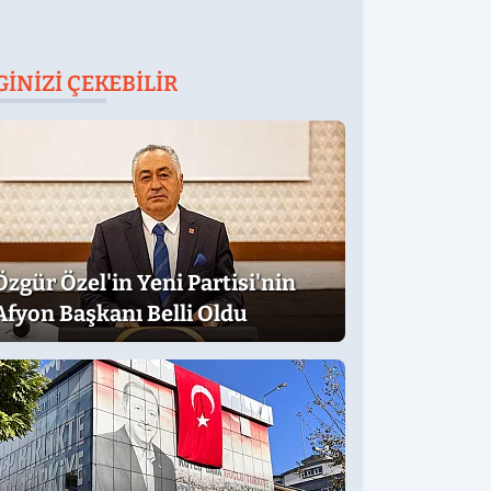
GINIZI ÇEKEBILIR
Özgür Özel'in Yeni Partisi'nin
Afyon Başkanı Belli Oldu