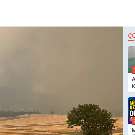
Ç
A
K
A
M