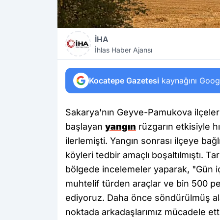
İHA
İhlas Haber Ajansı
Kocatepe Gazetesi
kaynağını Google
Sakarya'nın Geyve-Pamukova ilçeleri
başlayan
yangın
rüzgarın etkisiyle hı
ilerlemişti. Yangın sonrası ilçeye ba
köyleri tedbir amaçlı boşaltılmıştı. 
bölgede incelemeler yaparak, "Gün içe
muhtelif türden araçlar ve bin 500
ediyoruz. Daha önce söndürülmüş ala
noktada arkadaşlarımız mücadele ettil