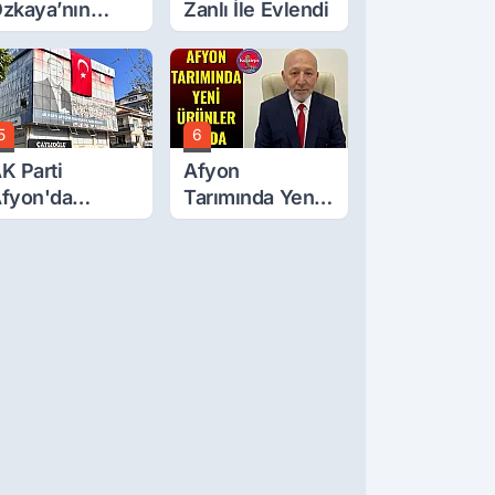
zkaya’nın
Zanlı İle Evlendi
ğluna İftira
tıldı
5
6
K Parti
Afyon
fyon'da
Tarımında Yeni
urgay Şahin'in
Ürünler Yolda
rdından Bir
ok Daha!