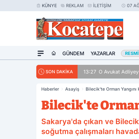
KÜNYE
REKLAM
İLETIŞIM
07 A
GÜNDEM
YAZARLAR
RESMI
13:27
O Avukat Adliyeye
SON DAKİKA
Haberler
Asayiş
Bilecik'te Orman Yangını 
Bilecik'te Orma
Sakarya'da çıkan ve Bilecik
soğutma çalışmaları havad