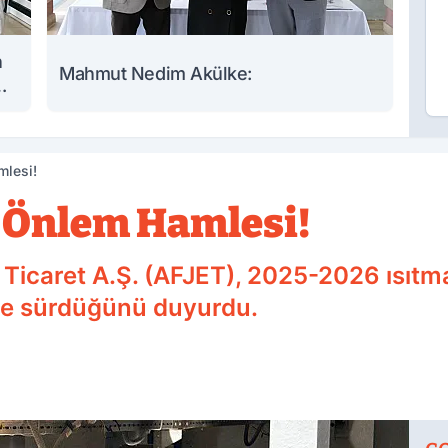
n
Mahmut Nedim Akülke:
mlesi!
 Önlem Hamlesi!
Ticaret A.Ş. (AFJET), 2025-2026 ısıtma
lde sürdüğünü duyurdu.