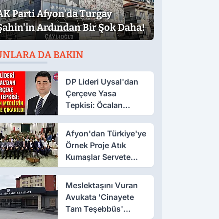
AK Parti Afyon'da Turgay
Şahin'in Ardından Bir Şok Daha!
UNLARA DA BAKIN
DP Lideri Uysal'dan
Çerçeve Yasa
Tepkisi: Öcalan
Meclis'in Üzerine
Çıkarıldı
Afyon'dan Türkiye'ye
Örnek Proje Atık
Kumaşlar Servete
Dönüştü!
Meslektaşını Vuran
Avukata 'Cinayete
Tam Teşebbüs'