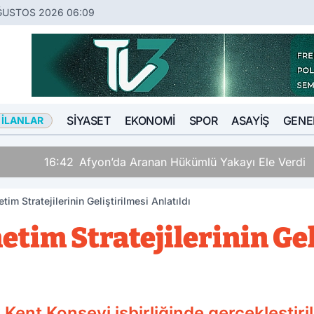
ĞUSTOS 2026 06:09
SIYASET
EKONOMI
SPOR
ASAYIŞ
GENE
 İLANLAR
Hükümlü Yakayı Ele Verdi
tim Stratejilerinin Geliştirilmesi Anlatıldı
netim Stratejilerinin Ge
ik Kent Konseyi işbirliğinde gerçekleşt