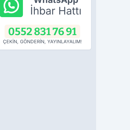
İhbar Hattı
0552 831 76 91
ÇEKİN, GÖNDERİN, YAYINLAYALIM!