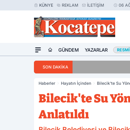
KÜNYE
REKLAM
İLETIŞIM
06 A
GÜNDEM
YAZARLAR
RESMI
16:42
Afyon’da Aranan 
SON DAKİKA
Haberler
Hayatın İçinden
Bilecik'te Su Yöne
Bilecik'te Su Yö
Anlatıldı
Bilecik Belediyesi ve Bilec