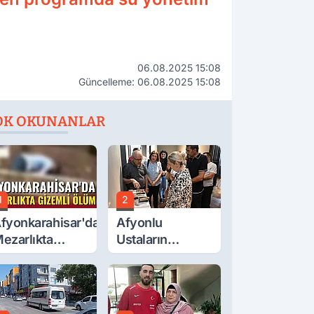
06.08.2025 15:08
Güncelleme: 06.08.2025 15:08
OK OKUNANLAR
1
2
fyonkarahisar'da
Afyonlu
ezarlıkta
Ustaların
izemli Ölüm
Eserleri
Görücüye Çıktı