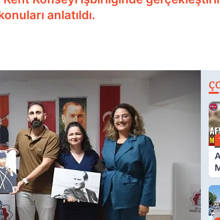
 konuları anlatıldı.
Ç
A
M
G