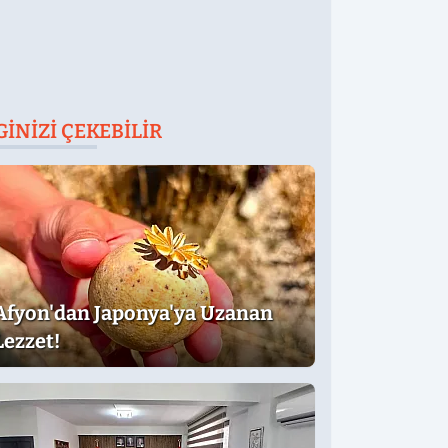
GINIZI ÇEKEBILIR
Afyon'dan Japonya'ya Uzanan
Lezzet!