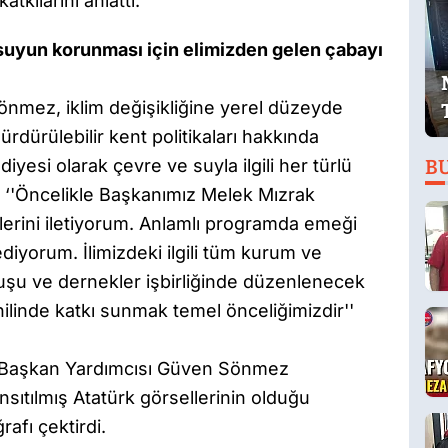
tkılarını anlattı.
 suyun korunması için elimizden gelen çabayı
nmez, iklim değişikliğine yerel düzeyde
ürdürülebilir kent politikaları hakkında
diyesi olarak çevre ve suyla ilgili her türlü
B
k, ‘'Öncelikle Başkanımız Melek Mızrak
lerini iletiyorum. Anlamlı programda emeği
yorum. İlimizdeki ilgili tüm kurum ve
uluşu ve dernekler işbirliğinde düzenlenecek
ilinde katkı sunmak temel önceliğimizdir''
n Başkan Yardımcısı Güven Sönmez
sıtılmış Atatürk görsellerinin olduğu
rafı çektirdi.