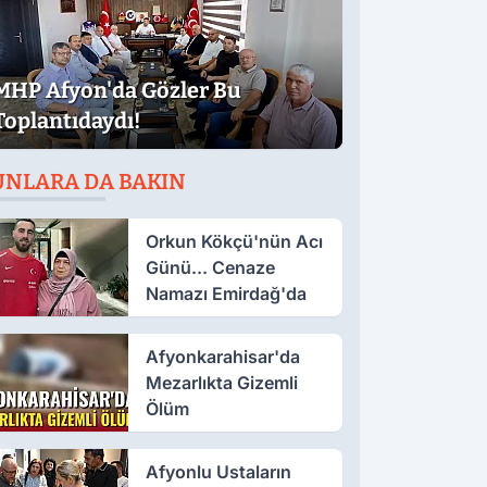
MHP Afyon'da Gözler Bu
Toplantıdaydı!
UNLARA DA BAKIN
Orkun Kökçü'nün Acı
Günü... Cenaze
Namazı Emirdağ'da
Afyonkarahisar'da
Mezarlıkta Gizemli
Ölüm
Afyonlu Ustaların