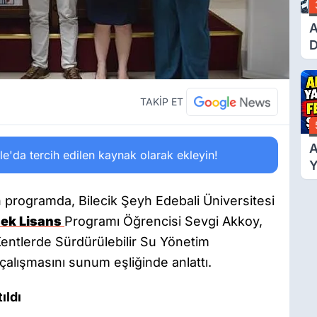
A
D
Ü
Y
T
TAKİP ET
A
'da tercih edilen kaynak olarak ekleyin!
Y
F
Ş
 programda, Bilecik Şeyh Edebali Üniversitesi
ek Lisans
Programı Öğrencisi Sevgi Akkoy,
entlerde Sürdürülebilir Su Yönetim
z çalışmasını sunum eşliğinde anlattı.
ıldı