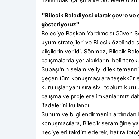
hakkındaki çalışma ve projelere olan ka
‘'Bilecik Belediyesi olarak çevre ve
gösteriyoruz''
Belediye Başkan Yardımcısı Güven Sö
uyum stratejileri ve Bilecik özelinde s
bilgilerin verildi. Sönmez, Bilecik Bele
çalışmalarda yer aldıklarını belirtere
Subaşı'nın selam ve iyi dilek temenni
geçen tüm konuşmacılara teşekkür edi
kuruluşlar yanı sıra sivil toplum kur
çalışma ve projelere imkanlarımız dah
ifadelerini kullandı.
Sunum ve bilgilendirmenin ardında
konuşmacılara, Bilecik seramiğine yan
hediyeleri takdim ederek, hatıra fotoğ