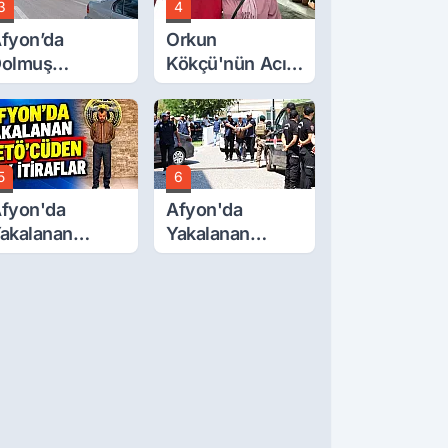
3
4
fyon’da
Orkun
olmuş
Kökçü'nün Acı
cretlerine
Günü... Cenaze
üzde 40 Zam
Namazı
alebi
Emirdağ'da
5
6
fyon'da
Afyon'da
akalanan
Yakalanan
ETÖ'Cüden
FETÖ'cü
ok İtiraflar
Terörist
Adliye'de