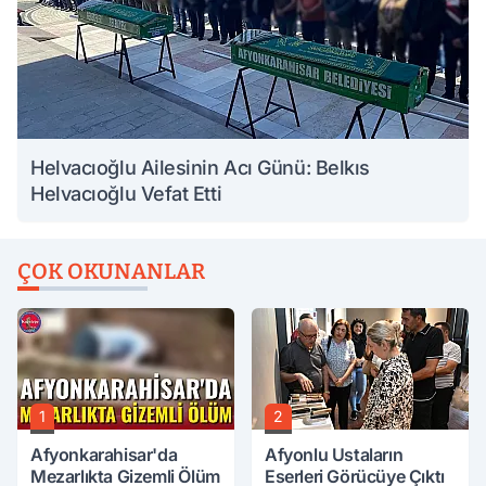
Helvacıoğlu Ailesinin Acı Günü: Belkıs
Helvacıoğlu Vefat Etti
ÇOK OKUNANLAR
1
2
Afyonkarahisar'da
Afyonlu Ustaların
Mezarlıkta Gizemli Ölüm
Eserleri Görücüye Çıktı