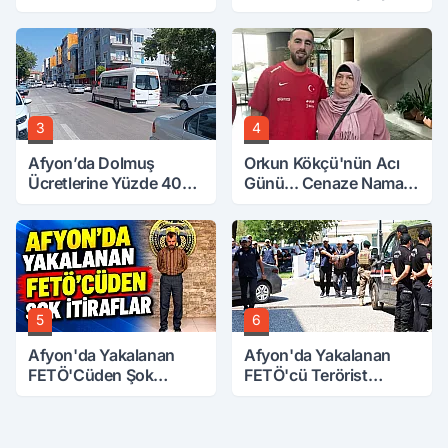
3
4
Afyon’da Dolmuş
Orkun Kökçü'nün Acı
Ücretlerine Yüzde 40
Günü... Cenaze Namazı
Zam Talebi
Emirdağ'da
5
6
Afyon'da Yakalanan
Afyon'da Yakalanan
FETÖ'Cüden Şok
FETÖ'cü Terörist
İtiraflar
Adliye'de