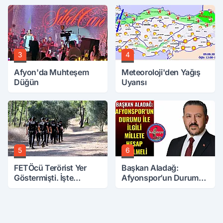
Attırdı
Aranıyor
3
4
Afyon'da Muhteşem
Meteoroloji'den Yağış
Düğün
Uyarısı
5
6
FETÖcü Terörist Yer
Başkan Aladağ:
Göstermişti. İşte
Afyonspor’un Durumu
Bulunanlar
İle İlgili Millete Hesap
Verilmeli