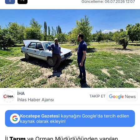
Güncelleme: 06.07.2026 12:07
İHA
TAKİP ET
İhlas Haber Ajansı
Kocatepe Gazetesi
kaynağını Google'da tercih edilen
kaynak olarak ekleyin!
İl
Tarım
ve Orman Müdürlüğünden yapılan