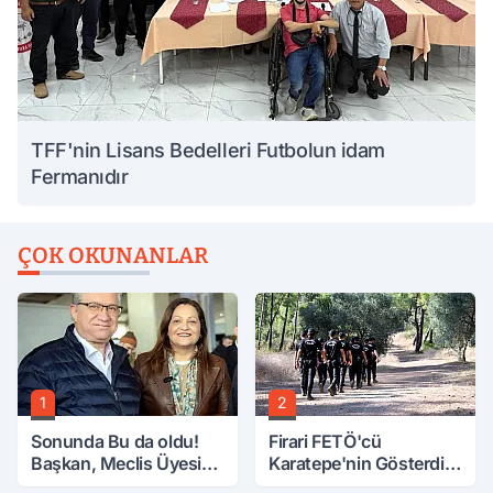
TFF'nin Lisans Bedelleri Futbolun idam
Fermanıdır
ÇOK OKUNANLAR
1
2
Sonunda Bu da oldu!
Firari FETÖ'cü
Başkan, Meclis Üyesini
Karatepe'nin Gösterdiği
Hobi Bahçesinden
Yerler Didik Didik