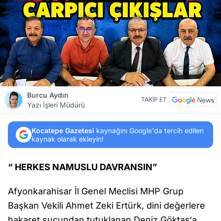
Burcu Aydın
TAKİP ET
Yazı İşleri Müdürü
Kocatepe Gazetesi
kaynağını Google'da tercih edilen
kaynak olarak ekleyin!
“ HERKES NAMUSLU DAVRANSIN”
Afyonkarahisar İl Genel Meclisi MHP Grup
Başkan Vekili Ahmet Zeki Ertürk, dini değerlere
hakaret suçundan tutuklanan Deniz Göktaş‘a