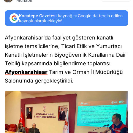
Muhabir
Kocatepe Gazetesi
kaynağını Google'da tercih edilen
kaynak olarak ekleyin!
Afyonkarahisar’da faaliyet gösteren kanatlı
işletme temsilcilerine, Ticari Etlik ve Yumurtacı
Kanatlı İşletmelerin Biyogüvenlik Kurallarına Dair
Tebliğ kapsamında bilgilendirme toplantısı
Afyonkarahisar
Tarım ve Orman İl Müdürlüğü
Salonu’nda gerçekleştirildi.