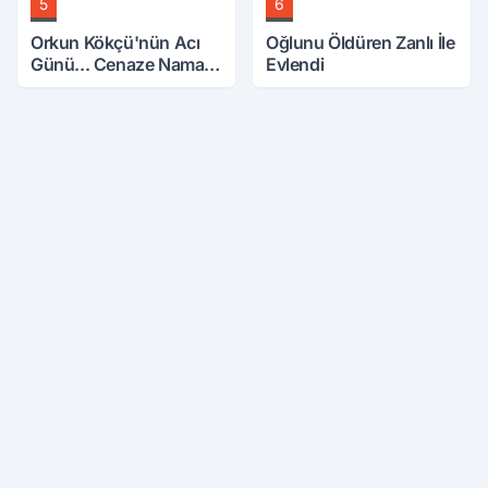
5
6
Orkun Kökçü'nün Acı
Oğlunu Öldüren Zanlı İle
Günü... Cenaze Namazı
Evlendi
Emirdağ'da