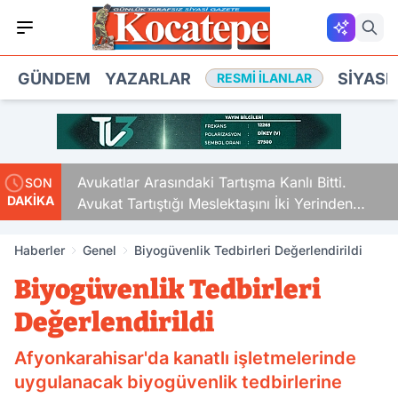
GÜNDEM
YAZARLAR
SIYASE
RESMI İLANLAR
Avukatlar Arasındaki Tartışma Kanlı Bitti.
SON
DAKİKA
Avukat Tartıştığı Meslektaşını İki Yerinden
Vurdu
Haberler
Genel
Biyogüvenlik Tedbirleri Değerlendirildi
Biyogüvenlik Tedbirleri
Değerlendirildi
Afyonkarahisar'da kanatlı işletmelerinde
uygulanacak biyogüvenlik tedbirlerine