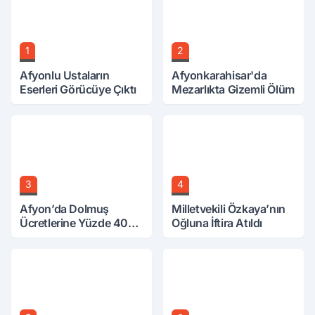
1
2
Afyonlu Ustaların
Afyonkarahisar'da
Eserleri Görücüye Çıktı
Mezarlıkta Gizemli Ölüm
3
4
Afyon’da Dolmuş
Milletvekili Özkaya’nın
Ücretlerine Yüzde 40
Oğluna İftira Atıldı
Zam Talebi