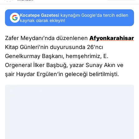
Kocatepe Gazetesi
kaynağını Google'da tercih edilen
kaynak olarak ekleyin!
Zafer Meydanı’nda düzenlenen
Afyonkarahisar
Kitap Günleri’nin duyurusunda 26’ncı
Genelkurmay Başkanı, hemşehrimiz, E.
Orgeneral İlker Başbuğ, yazar Sunay Akın ve
şair Haydar Ergülen’in geleceği belirtilmişti.