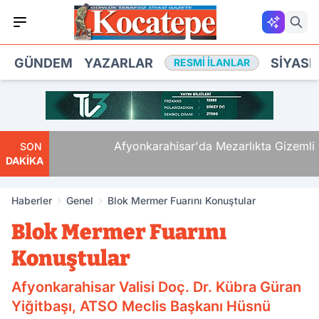
GÜNDEM
YAZARLAR
SIYASE
RESMI İLANLAR
Mü,
Afyonkarahisar'da Mezarlıkta Gizemli Ölü
SON
DAKİKA
Haberler
Genel
Blok Mermer Fuarını Konuştular
Blok Mermer Fuarını
Konuştular
Afyonkarahisar Valisi Doç. Dr. Kübra Güran
Yiğitbaşı, ATSO Meclis Başkanı Hüsnü