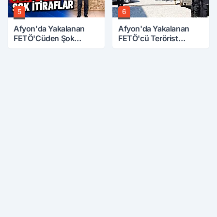
5
6
Afyon'da Yakalanan
Afyon'da Yakalanan
FETÖ'Cüden Şok
FETÖ'cü Terörist
İtiraflar
Adliye'de