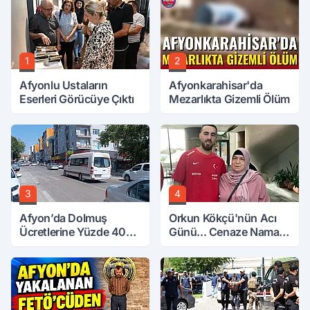
1
2
Afyonlu Ustaların
Afyonkarahisar'da
Eserleri Görücüye Çıktı
Mezarlıkta Gizemli Ölüm
3
4
Afyon’da Dolmuş
Orkun Kökçü'nün Acı
Ücretlerine Yüzde 40
Günü... Cenaze Namazı
Zam Talebi
Emirdağ'da