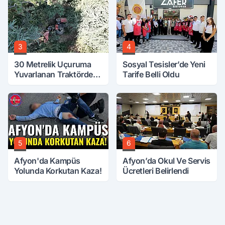
3
4
30 Metrelik Uçuruma
Sosyal Tesisler’de Yeni
Yuvarlanan Traktörden
Tarife Belli Oldu
Sağ Çıktılar
5
6
Afyon'da Kampüs
Afyon’da Okul Ve Servis
Yolunda Korkutan Kaza!
Ücretleri Belirlendi