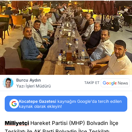
Burcu Aydın
TAKİP ET
Yazı İşleri Müdürü
Kocatepe Gazetesi
kaynağını Google'da tercih edilen
kaynak olarak ekleyin!
Milliyetçi
Hareket Partisi (MHP) Bolvadin İlçe
Teşkilatı ile AK Parti Bolvadin İlçe Teşkilatı