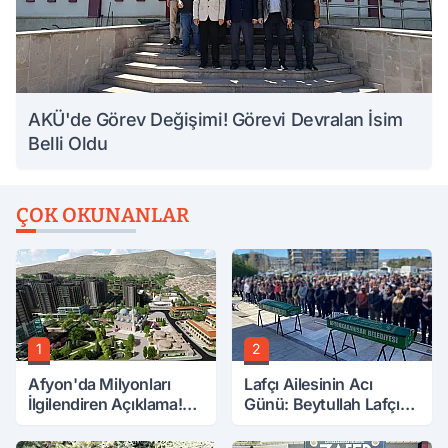
AKÜ'de Görev Değişimi! Görevi Devralan İsim
Belli Oldu
ÇOK OKUNANLAR
1
2
Afyon'da Milyonları
Lafçı Ailesinin Acı
İlgilendiren Açıklama!
Günü: Beytullah Lafçı
Tarih Netleşti!
Vefat Etti