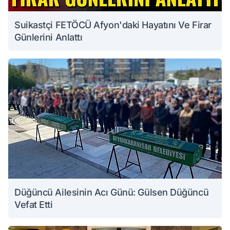
Suikastçi FETÖCÜ Afyon'daki Hayatını Ve Firar
Günlerini Anlattı
Düğüncü Ailesinin Acı Günü: Gülsen Düğüncü
Vefat Etti