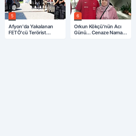
5
6
Afyon'da Yakalanan
Orkun Kökçü'nün Acı
FETÖ'cü Terörist
Günü... Cenaze Namazı
Adliye'de
Emirdağ'da