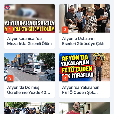
1
2
Afyonkarahisar'da
Afyonlu Ustaların
Mezarlıkta Gizemli Ölüm
Eserleri Görücüye Çıktı
3
4
Afyon’da Dolmuş
Afyon'da Yakalanan
Ücretlerine Yüzde 40
FETÖ'Cüden Şok
Zam Talebi
İtiraflar