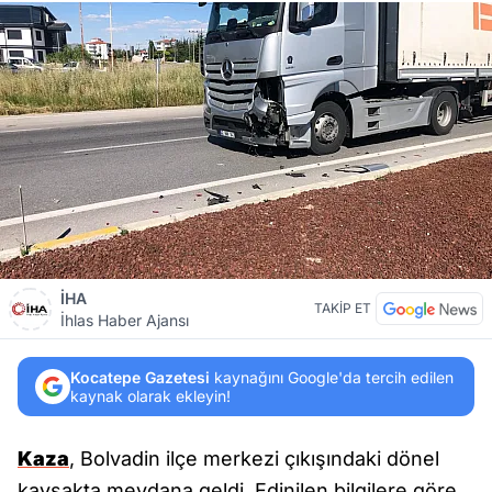
İHA
TAKİP ET
İhlas Haber Ajansı
Kocatepe Gazetesi
kaynağını Google'da tercih edilen
kaynak olarak ekleyin!
Kaza
, Bolvadin ilçe merkezi çıkışındaki dönel
kavşakta meydana geldi. Edinilen bilgilere göre,