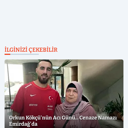
İLGINIZI ÇEKEBILIR
Orkun Kökçü'nün Acı Günü... Cenaze Namazı
Emirdağ'da