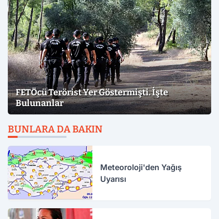
FETÖcü Terörist Yer Göstermişti. İşte
Bulunanlar
BUNLARA DA BAKIN
Meteoroloji'den Yağış
Uyarısı