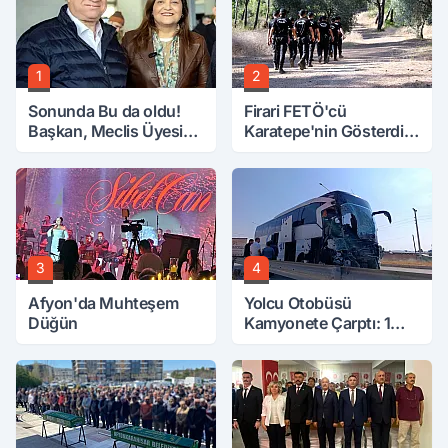
1
2
Sonunda Bu da oldu!
Firari FETÖ'cü
Başkan, Meclis Üyesini
Karatepe'nin Gösterdiği
Hobi Bahçesinden
Yerler Didik Didik
Attırdı
Aranıyor
3
4
Afyon'da Muhteşem
Yolcu Otobüsü
Düğün
Kamyonete Çarptı: 1
Ölü, 15 Yaralı