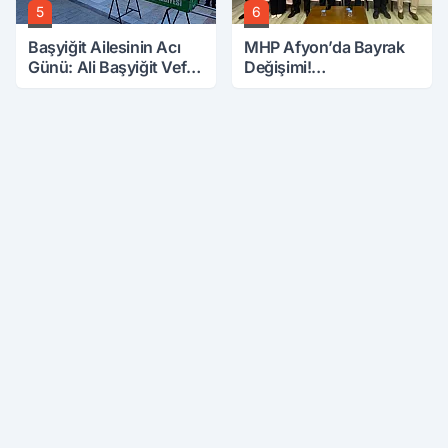
5
6
Başyiğit Ailesinin Acı
MHP Afyon’da Bayrak
Günü: Ali Başyiğit Vefat
Değişimi!
Etti
Danaoğlu’ndan Dikkat
Çeken Mesaj