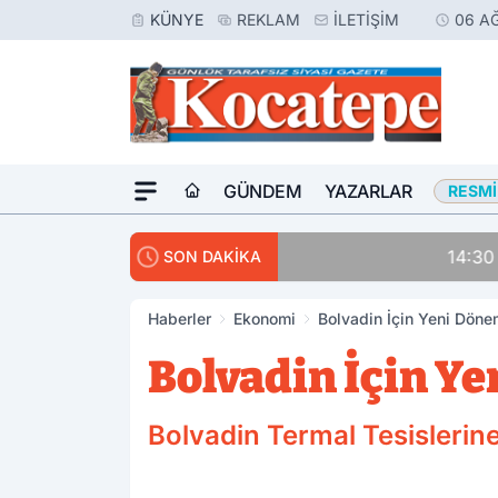
KÜNYE
REKLAM
İLETIŞIM
06 A
GÜNDEM
YAZARLAR
RESMI
14:30
Avukatlar Arasında
SON DAKİKA
Haberler
Ekonomi
Bolvadin İçin Yeni Döne
Bolvadin İçin Y
Bolvadin Termal Tesislerine