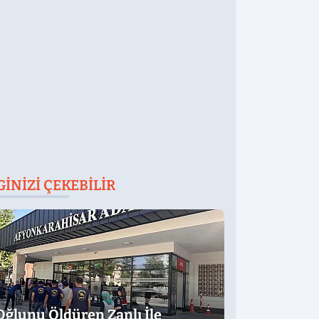
GINIZI ÇEKEBILIR
Oğlunu Öldüren Zanlı İle