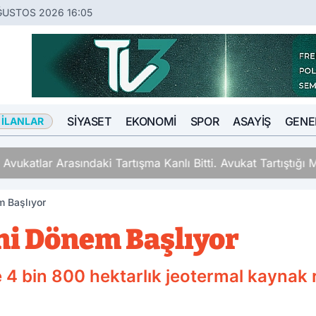
ĞUSTOS 2026 16:05
SIYASET
EKONOMI
SPOR
ASAYIŞ
GENE
 İLANLAR
ki Tartışma Kanlı Bitti. Avukat Tartıştığı Meslektaşını İki Y
m Başlıyor
eni Dönem Başlıyor
 4 bin 800 hektarlık jeotermal kaynak r