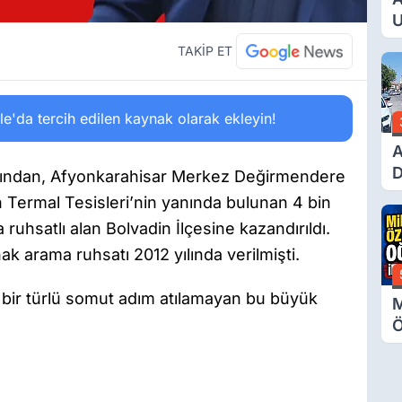
U
E
TAKİP ET
G
'da tercih edilen kaynak olarak ekleyin!
A
D
fından, Afyonkarahisar Merkez Değirmendere
Ü
n Termal Tesisleri’nin yanında bulunan 4 bin
Y
ruhsatlı alan Bolvadin İlçesine kazandırıldı.
T
ak arama ruhsatı 2012 yılında verilmişti.
k bir türlü somut adım atılamayan bu büyük
M
Ö
O
A