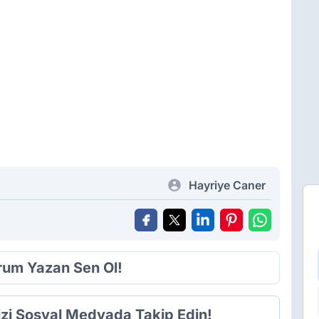
Hayriye Caner
orum Yazan Sen Ol!
izi Sosyal Medyada Takip Edin!