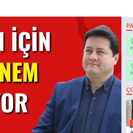
PA
0
0
Ç
A