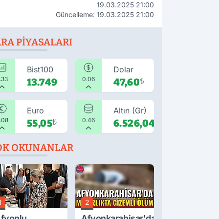
19.03.2025 21:00
Güncelleme: 19.03.2025 21:00
RA PIYASALARI
Bist100
Dolar
.33
0.06
13.749
47,60
₺
Euro
Altın (Gr)
.08
0.46
55,05
₺
6.526,04
₺
OK OKUNANLAR
1
2
fyonlu
Afyonkarahisar'da