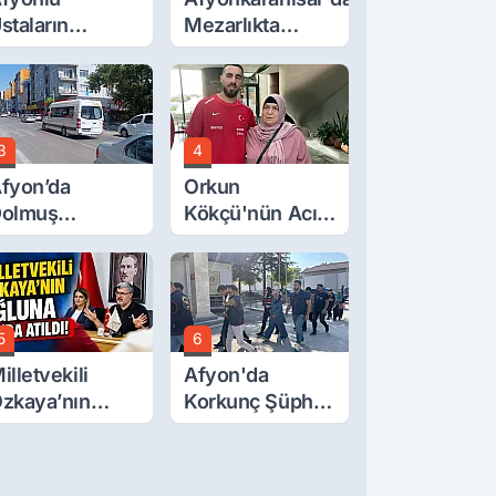
staların
Mezarlıkta
serleri
Gizemli Ölüm
örücüye Çıktı
3
4
fyon’da
Orkun
olmuş
Kökçü'nün Acı
cretlerine
Günü... Cenaze
üzde 40 Zam
Namazı
alebi
Emirdağ'da
5
6
illetvekili
Afyon'da
zkaya’nın
Korkunç Şüphe!
ğluna İftira
Düştü Mü,
tıldı
Öldürüldü Mü!