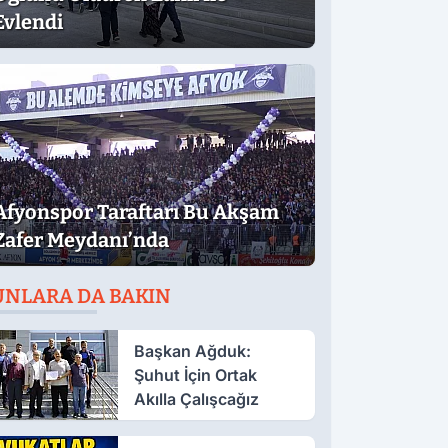
Evlendi
Afyonspor Taraftarı Bu Akşam
Zafer Meydanı’nda
UNLARA DA BAKIN
Başkan Ağduk:
Şuhut İçin Ortak
Akılla Çalışcağız