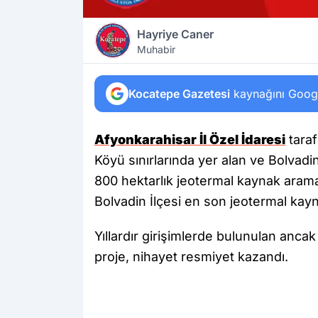
Hayriye Caner
Muhabir
Kocatepe Gazetesi
kaynağını Google
Afyonkarahisar İl Özel İdaresi
tara
Köyü sınırlarında yer alan ve Bolvadi
800 hektarlık jeotermal kaynak arama 
Bolvadin İlçesi en son jeotermal kayn
Yıllardır girişimlerde bulunulan anca
proje, nihayet resmiyet kazandı.