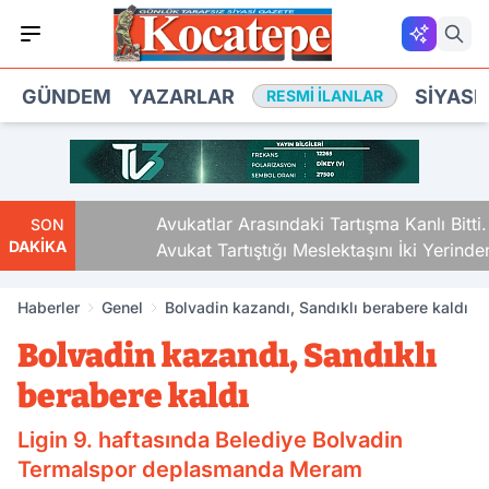
GÜNDEM
YAZARLAR
SIYASE
RESMI İLANLAR
Avukatlar Arasındaki Tartışma Kanlı Bitti.
SON
DAKİKA
Avukat Tartıştığı Meslektaşını İki Yerinden
Vurdu
Haberler
Genel
Bolvadin kazandı, Sandıklı berabere kaldı
Bolvadin kazandı, Sandıklı
berabere kaldı
Ligin 9. haftasında Belediye Bolvadin
Termalspor deplasmanda Meram