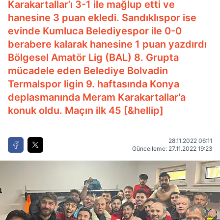
Karakartallar’ı 3-1 ile mağlup etti ve
hanesine 3 puan ekledi. Sandıklıspor ise
evinde Kumluca Belediyespor ile 0-0
berabere kalarak hanesine 1 puan yazdırdı
Bölgesel Amatör Lig (BAL) 8. Grupta
mücadele eden Belediye Bolvadin
Termalspor ligin 9. haftasında Konya
deplasmanında Meram Karakartallar'a
konuk oldu. Maçın ilk 45 [&hellip]
28.11.2022 06:11
Güncelleme: 27.11.2022 19:23