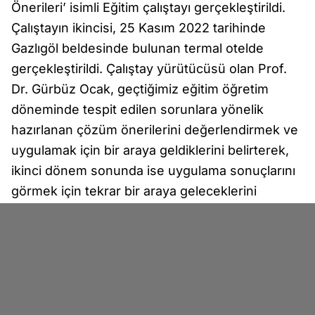
Önerileri’ isimli Eğitim çalıştayı gerçekleştirildi.
Çalıştayın ikincisi, 25 Kasım 2022 tarihinde
Gazlıgöl beldesinde bulunan termal otelde
gerçekleştirildi. Çalıştay yürütücüsü olan Prof.
Dr. Gürbüz Ocak, geçtiğimiz eğitim öğretim
döneminde tespit edilen sorunlara yönelik
hazırlanan çözüm önerilerini değerlendirmek ve
uygulamak için bir araya geldiklerini belirterek,
ikinci dönem sonunda ise uygulama sonuçlarını
görmek için tekrar bir araya geleceklerini
söyledi.
İhsaniye İlçe Milli Eğitim Müdürü Mehmet Aslan
ise çalıştayda yaptığı konuşmada, “Eğitim,
öğretim, akademik başarı, sosyal, kültürel,
sanatsal ve sportif alanlarda adım adım
ilerleyerek geçen yıl ulaştığımız başarıların