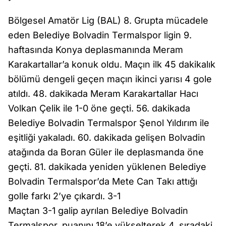
Bölgesel Amatör Lig (BAL) 8. Grupta mücadele
eden Belediye Bolvadin Termalspor ligin 9.
haftasında Konya deplasmanında Meram
Karakartallar’a konuk oldu. Maçın ilk 45 dakikalık
bölümü dengeli geçen maçın ikinci yarısı 4 gole
atıldı. 48. dakikada Meram Karakartallar Hacı
Volkan Çelik ile 1-0 öne geçti. 56. dakikada
Belediye Bolvadin Termalspor Şenol Yıldırım ile
eşitliği yakaladı. 60. dakikada gelişen Bolvadin
atağında da Boran Güler ile deplasmanda öne
geçti. 81. dakikada yeniden yüklenen Belediye
Bolvadin Termalspor’da Mete Can Takı attığı
golle farkı 2’ye çıkardı. 3-1
Maçtan 3-1 galip ayrılan Belediye Bolvadin
Termalspor, puanını 18’e yükselterek 4. sıradaki