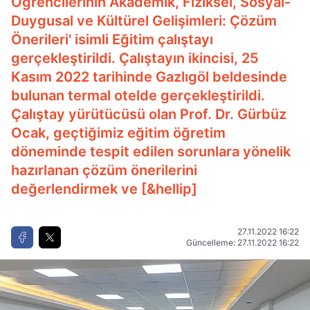
Öğrencilerinin Akademik, Fiziksel, Sosyal-
Duygusal ve Kültürel Gelişimleri: Çözüm
Önerileri' isimli Eğitim çalıştayı
gerçekleştirildi. Çalıştayın ikincisi, 25
Kasım 2022 tarihinde Gazlıgöl beldesinde
bulunan termal otelde gerçekleştirildi.
Çalıştay yürütücüsü olan Prof. Dr. Gürbüz
Ocak, geçtiğimiz eğitim öğretim
döneminde tespit edilen sorunlara yönelik
hazırlanan çözüm önerilerini
değerlendirmek ve [&hellip]
27.11.2022 16:22
Güncelleme: 27.11.2022 16:22