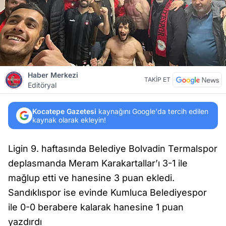
Haber Merkezi
TAKİP ET
Editöryal
Kocatepe Gazetesi
kaynağını Google'da tercih edilen
kaynak olarak ekleyin!
Ligin 9. haftasında Belediye Bolvadin Termalspor
deplasmanda Meram Karakartallar’ı 3-1 ile
mağlup etti ve hanesine 3 puan ekledi.
Sandıklıspor ise evinde Kumluca Belediyespor
ile 0-0 berabere kalarak hanesine 1 puan
yazdırdı