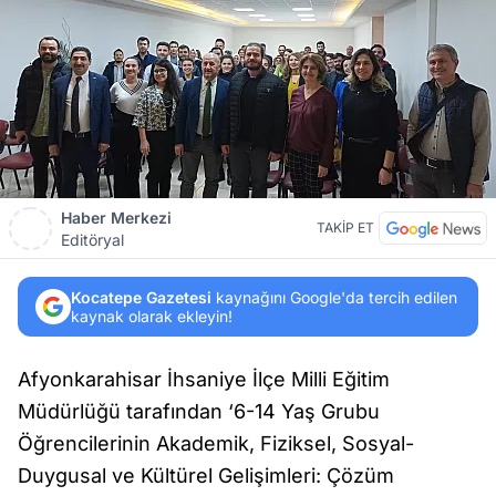
Haber Merkezi
TAKİP ET
Editöryal
Kocatepe Gazetesi
kaynağını Google'da tercih edilen
kaynak olarak ekleyin!
Afyonkarahisar İhsaniye İlçe Milli Eğitim
Müdürlüğü tarafından ‘6-14 Yaş Grubu
Öğrencilerinin Akademik, Fiziksel, Sosyal-
Duygusal ve Kültürel Gelişimleri: Çözüm