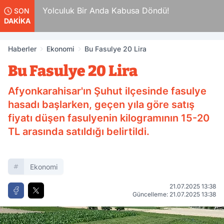
da
Yolculuk Bir Anda Kabusa Döndü!
SON
DAKİKA
Haberler
Ekonomi
Bu Fasulye 20 Lira
Bu Fasulye 20 Lira
Afyonkarahisar'ın Şuhut ilçesinde fasulye
hasadı başlarken, geçen yıla göre satış
fiyatı düşen fasulyenin kilogramının 15-20
TL arasında satıldığı belirtildi.
Ekonomi
21.07.2025 13:38
Güncelleme: 21.07.2025 13:38