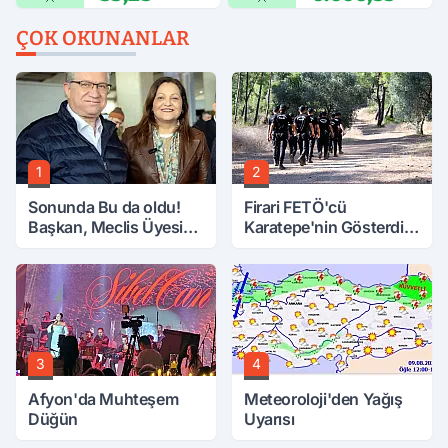
ÇOK OKUNANLAR
1
2
Sonunda Bu da oldu!
Firari FETÖ'cü
Başkan, Meclis Üyesini
Karatepe'nin Gösterdiği
Hobi Bahçesinden
Yerler Didik Didik
Attırdı
Aranıyor
3
4
Afyon'da Muhteşem
Meteoroloji'den Yağış
Düğün
Uyarısı