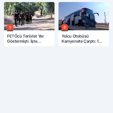
5
6
FETÖcü Terörist Yer
Yolcu Otobüsü
Göstermişti. İşte
Kamyonete Çarptı: 1
Bulunanlar
Ölü, 15 Yaralı