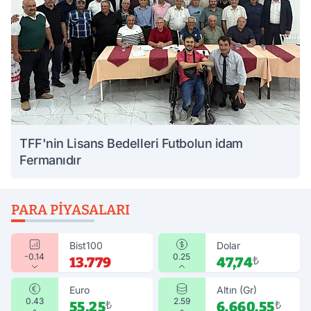
TFF'nin Lisans Bedelleri Futbolun idam
Fermanıdır
PARA PIYASALARI
Bist100
Dolar
-0.14
0.25
13.779
47,74
₺
Euro
Altın (Gr)
0.43
2.59
55,25
₺
6.660,55
₺