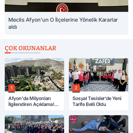
Meclis Afyon'un O İlçelerine Yönelik Kararlar
aldı
ÇOK OKUNANLAR
1
2
Afyon'da Milyonları
Sosyal Tesisler’de Yeni
İlgilendiren Açıklama!
Tarife Belli Oldu
Tarih Netleşti!