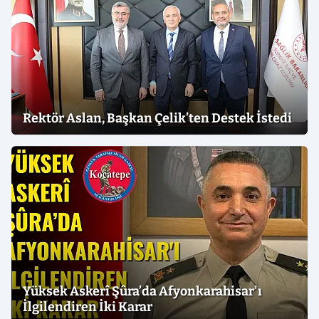
Rektör Aslan, Başkan Çelik’ten Destek İstedi
Yüksek Askerî Şûra’da Afyonkarahisar'ı
İlgilendiren İki Karar