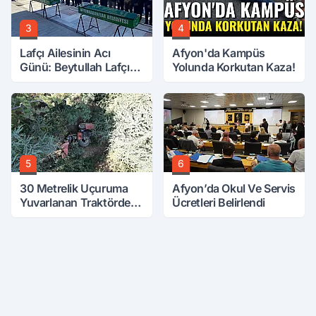
3
4
Lafçı Ailesinin Acı
Afyon'da Kampüs
Günü: Beytullah Lafçı
Yolunda Korkutan Kaza!
Vefat Etti
5
6
30 Metrelik Uçuruma
Afyon’da Okul Ve Servis
Yuvarlanan Traktörden
Ücretleri Belirlendi
Sağ Çıktılar