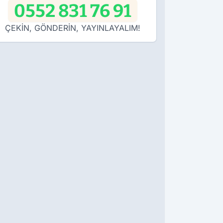
0552 831 76 91
ÇEKİN, GÖNDERİN, YAYINLAYALIM!