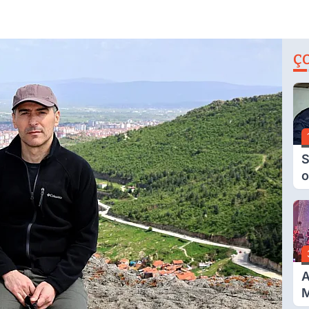
Ç
S
o
M
H
B
A
A