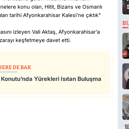
anelere konu olan, Hitit, Bizans ve Osmanlı
lan tarihi Afyonkarahisar Kalesi’ne çıktık"
B
ını izleyen Vali Aktaş, Afyonkarahisar’a
zarayı keşfetmeye davet etti.
BERE DE BAK
k Konutu’nda Yürekleri Isıtan Buluşma