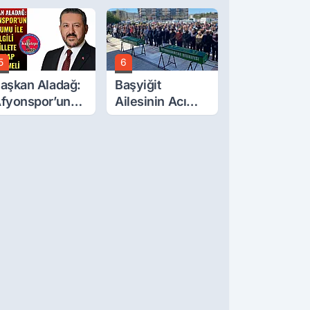
üğün
Çarptı: 1 Ölü, 15
Yaralı
5
6
aşkan Aladağ:
Başyiğit
fyonspor’un
Ailesinin Acı
urumu İle İlgili
Günü: Ali
illete Hesap
Başyiğit Vefat
erilmeli
Etti