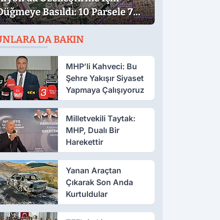
Düğmeye Basıldı: 10 Parsele 7
Kat İmar
UNLARA DA BAKIN
MHP’li Kahveci: Bu
Şehre Yakışır Siyaset
Yapmaya Çalışıyoruz
Milletvekili Taytak:
MHP, Dualı Bir
Harekettir
Yanan Araçtan
Çıkarak Son Anda
Kurtuldular