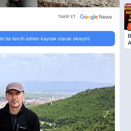
D
TAKİP ET
B
'da tercih edilen kaynak olarak ekleyin!
A
D
M
V