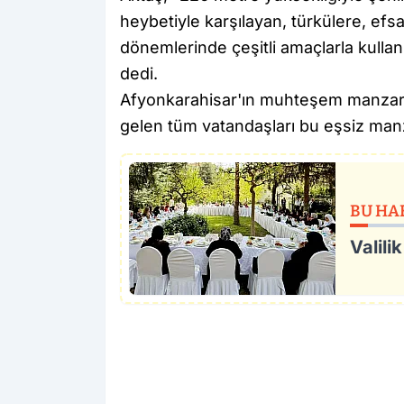
heybetiyle karşılayan, türkülere, efs
dönemlerinde çeşitli amaçlarla kullanı
dedi.
Afyonkarahisar'ın muhteşem manzaras
gelen tüm vatandaşları bu eşsiz man
BU HA
Valili