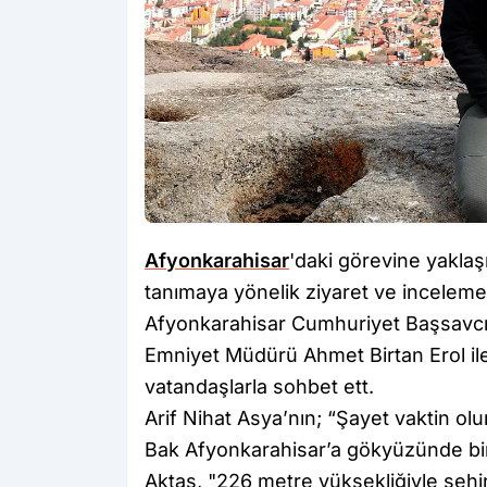
Afyonkarahisar
'daki görevine yaklaş
tanımaya yönelik ziyaret ve incelem
Afyonkarahisar Cumhuriyet Başsavcıs
Emniyet Müdürü Ahmet Birtan Erol ile 
vatandaşlarla sohbet ett.
Arif Nihat Asya’nın; “Şayet vaktin ol
Bak Afyonkarahisar’a gökyüzünde bir
Aktaş, "226 metre yüksekliğiyle şehi