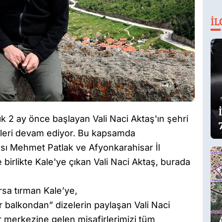
İL
ık 2 ay önce başlayan Vali Naci Aktaş'ın şehri
eleri devam ediyor. Bu kapsamda
ı Mehmet Patlak ve Afyonkarahisar İl
birlikte Kale'ye çıkan Vali Naci Aktaş, burada
ursa tırman Kale’ye,
 balkondan” dizelerin paylaşan Vali Naci
r merkezine gelen misafirlerimizi tüm