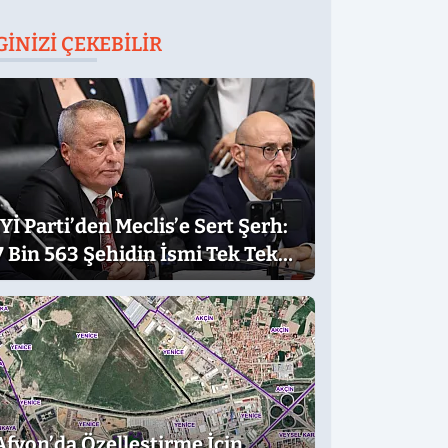
GINIZI ÇEKEBILIR
İYİ Parti’den Meclis’e Sert Şerh:
7 Bin 563 Şehidin İsmi Tek Tek
Yazıldı
Afyon’da Özelleştirme İçin