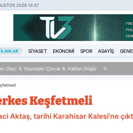
ĞUSTOS 2026 13:37
SIYASET
EKONOMI
SPOR
ASAYIŞ
GENE
 İLANLAR
n Olay: 6 Yaşındaki Çocuk 6. Kattan Düştü
şfetmeli
rkes Keşfetmeli
ci Aktaş, tarihi Karahisar Kalesi'ne çıkt