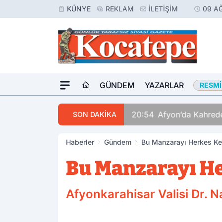
KÜNYE
REKLAM
İLETIŞIM
09 A
GÜNDEM
YAZARLAR
RESMI
20:54
Afyon’da Kahrede
SON DAKİKA
Haberler
Gündem
Bu Manzarayı Herkes Ke
Bu Manzarayı He
Afyonkarahisar Valisi Dr. Na