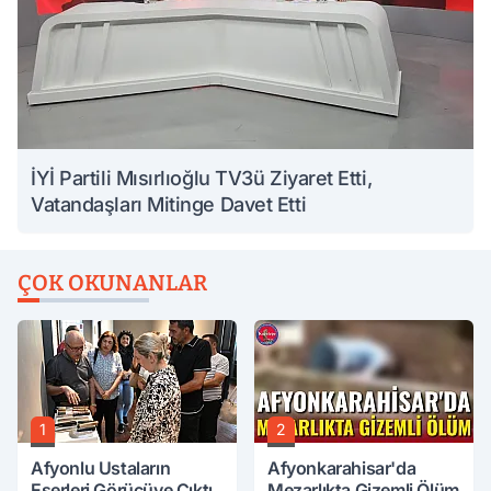
İYİ Partili Mısırlıoğlu TV3ü Ziyaret Etti,
Vatandaşları Mitinge Davet Etti
ÇOK OKUNANLAR
1
2
Afyonlu Ustaların
Afyonkarahisar'da
Eserleri Görücüye Çıktı
Mezarlıkta Gizemli Ölüm