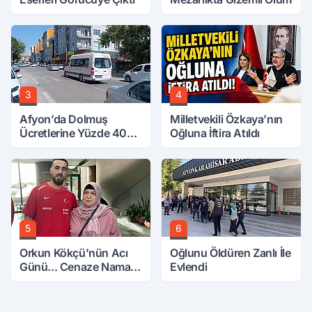
3
4
Afyon’da Dolmuş
Milletvekili Özkaya’nın
Ücretlerine Yüzde 40
Oğluna İftira Atıldı
Zam Talebi
5
6
Orkun Kökçü'nün Acı
Oğlunu Öldüren Zanlı İle
Günü... Cenaze Namazı
Evlendi
Emirdağ'da