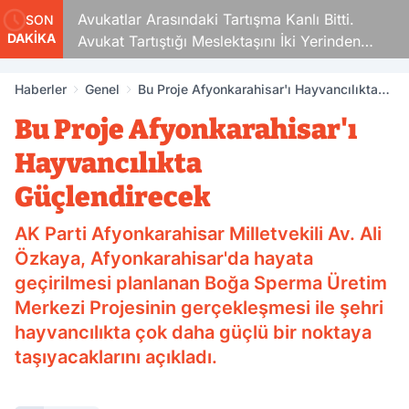
Avukatlar Arasındaki Tartışma Kanlı Bitti.
SON
DAKİKA
Avukat Tartıştığı Meslektaşını İki Yerinden
Vurdu
Haberler
Genel
Bu Proje Afyonkarahisar'ı Hayvancılıkta
Güçlendirecek
Bu Proje Afyonkarahisar'ı
Hayvancılıkta
Güçlendirecek
AK Parti Afyonkarahisar Milletvekili Av. Ali
Özkaya, Afyonkarahisar'da hayata
geçirilmesi planlanan Boğa Sperma Üretim
Merkezi Projesinin gerçekleşmesi ile şehri
hayvancılıkta çok daha güçlü bir noktaya
taşıyacaklarını açıkladı.