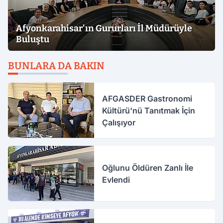
Afyonkarahisar'ın Gururları İl Müdürüyle
Buluştu
BUNLARA DA BAKIN
AFGASDER Gastronomi
Kültürü'nü Tanıtmak İçin
Çalışıyor
Oğlunu Öldüren Zanlı İle
Evlendi