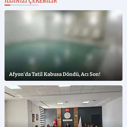
İLGINIZI ÇEKEBILIR
Afyon'da Tatil Kabusa Döndü, Acı Son!