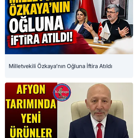
Milletvekili Özkaya’nın Oğluna İftira Atıldı