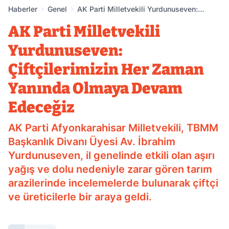
Haberler
Genel
AK Parti Milletvekili Yurdunuseven:
Çiftçilerimizin Her Zaman Yanında Olmaya
AK Parti Milletvekili
Devam Edeceğiz
Yurdunuseven:
Çiftçilerimizin Her Zaman
Yanında Olmaya Devam
Edeceğiz
AK Parti Afyonkarahisar Milletvekili, TBMM
Başkanlık Divanı Üyesi Av. İbrahim
Yurdunuseven, il genelinde etkili olan aşırı
yağış ve dolu nedeniyle zarar gören tarım
arazilerinde incelemelerde bulunarak çiftçi
ve üreticilerle bir araya geldi.