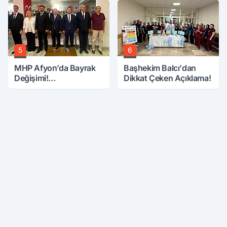
5
6
MHP Afyon’da Bayrak
Başhekim Balcı'dan
Değişimi!
Dikkat Çeken Açıklama!
Danaoğlu’ndan Dikkat
Çeken Mesaj