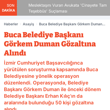
 Çocuk
Meslektaşını Vuran Avukata 'Cinayete Tam
SON
DAKİKA
Teşebbüs' Suçlaması
Haberler
Asayiş
Buca Belediye Başkanı Görkem Duman
Gözaltına Alındı
Buca Belediye Başkanı
Görkem Duman Gözaltına
Alındı
İzmir Cumhuriyet Başsavcılığınca
yürütülen soruşturma kapsamında Buca
Belediyesine yönelik operasyon
düzenlendi. Operasyonda, Belediye
Başkanı Görkem Duman ile önceki dönem
Belediye Başkanı Erhan Kılıç'ın da
aralarında bulunduğu 50 kişi gözaltına
alındı.