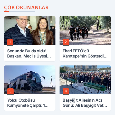
ÇOK OKUNANLAR
1
2
Sonunda Bu da oldu!
Firari FETÖ'cü
Başkan, Meclis Üyesini
Karatepe'nin Gösterdiği
Hobi Bahçesinden
Yerler Didik Didik
Attırdı
Aranıyor
3
4
Yolcu Otobüsü
Başyiğit Ailesinin Acı
Kamyonete Çarptı: 1
Günü: Ali Başyiğit Vefat
Ölü, 15 Yaralı
Etti