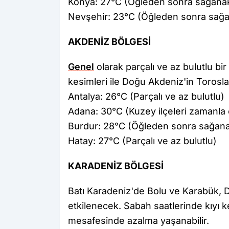
Konya: 27°C (Öğleden sonra sağanak 
Nevşehir: 23°C (Öğleden sonra sağan
AKDENİZ BÖLGESİ
Genel
olarak parçalı ve az bulutlu bi
kesimleri ile Doğu Akdeniz'in Torosl
Antalya: 26°C (Parçalı ve az bulutlu)
Adana: 30°C (Kuzey ilçeleri zamanla 
Burdur: 28°C (Öğleden sonra sağanak
Hatay: 27°C (Parçalı ve az bulutlu)
KARADENİZ BÖLGESİ
Batı Karadeniz'de Bolu ve Karabük, D
etkilenecek. Sabah saatlerinde kıyı 
mesafesinde azalma yaşanabilir.