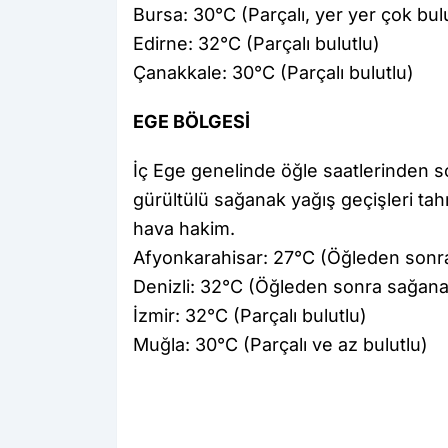
Bursa: 30°C (Parçalı, yer yer çok bul
Edirne: 32°C (Parçalı bulutlu)
Çanakkale: 30°C (Parçalı bulutlu)
EGE BÖLGESİ
İç Ege genelinde öğle saatlerinden so
gürültülü sağanak yağış geçişleri tahm
hava hakim.
Afyonkarahisar: 27°C (Öğleden sonra
Denizli: 32°C (Öğleden sonra sağanak
İzmir: 32°C (Parçalı bulutlu)
Muğla: 30°C (Parçalı ve az bulutlu)