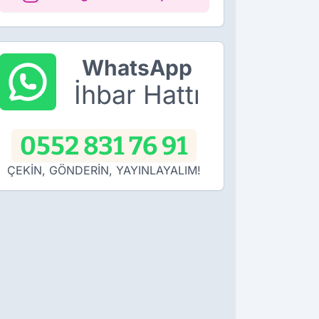
WhatsApp
İhbar Hattı
0552 831 76 91
ÇEKİN, GÖNDERİN, YAYINLAYALIM!