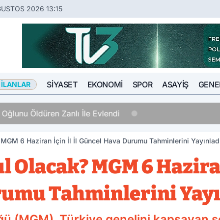
ĞUSTOS 2026 13:15
SIYASET
EKONOMI
SPOR
ASAYIŞ
GENE
 İLANLAR
nlı İle Evlendi
MGM 6 Haziran İçin İl İl Güncel Hava Durumu Tahminlerini Yayınlad
 Olacak? MGM 6 Haziran 
rumu Tahminlerini Yayı
ğü (MGM), Türkiye genelini kapsayan 