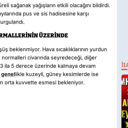
li sağanak yağışların etkili olacağını bildirdi.
yılarında pus ve sis hadisesine karşı
vurgulandı.
ORMALLERİNİN ÜZERİNDE
üşüş beklenmiyor. Hava sıcaklıklarının yurdun
ormalleri civarında seyredeceği, diğer
İL
 3 ila 5 derece üzerinde kalmaya devam
e
genel
likle kuzeyli, güney kesimlerde ise
n orta kuvvette esmesi bekleniyor.