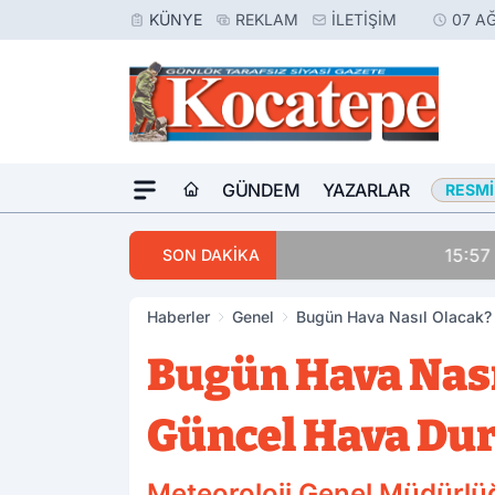
KÜNYE
REKLAM
İLETIŞIM
07 A
GÜNDEM
YAZARLAR
RESMI
15:57
Oğlunu Öldüren Za
SON DAKİKA
Haberler
Genel
Bugün Hava Nasıl Olacak? 
Bugün Hava Nasıl
Güncel Hava Du
Meteoroloji Genel Müdürlü