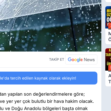
A
M
Ö
O
A
TAKİP ET
A
'da tercih edilen kaynak olarak ekleyin!
T
Ü
dan yapılan son değerlendirmelere göre;
e yer yer çok bulutlu bir hava hakim olacak.
lu ve Doğu Anadolu bölgeleri başta olmak