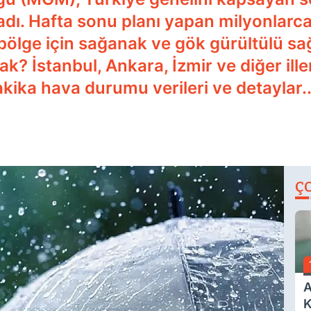
adı. Hafta sonu planı yapan milyonlarc
 bölge için sağanak ve gök gürültülü sağ
k? İstanbul, Ankara, İzmir ve diğer ill
kika hava durumu verileri ve detaylar..
Ç
A
K