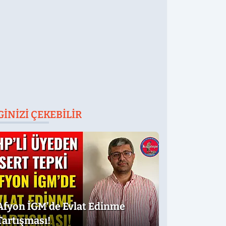
GINIZI ÇEKEBILIR
Afyon İGM’de Evlat Edinme
Tartışması!