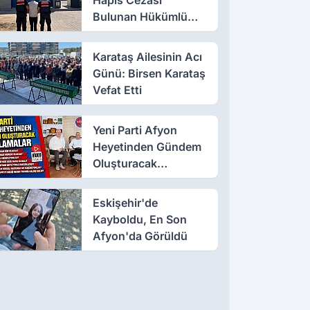
Bulunan Hükümlü
Salar’da Yakalandı
Karataş Ailesinin Acı
Günü: Birsen Karataş
Vefat Etti
Yeni Parti Afyon
Heyetinden Gündem
Oluşturacak
Açıklamalar
Eskişehir'de
Kayboldu, En Son
Afyon'da Görüldü