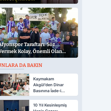
Afyonspor Taraftarı: Söz
Vermek Kolay, Önemli Olan
Sözün Arkasında Durmak
UNLARA DA BAKIN
Kaymakam
Akgül’den Dinar
Basınına İade-i
Ziyaret
10 Yıl Kesinleşmiş
Hapis Cezası