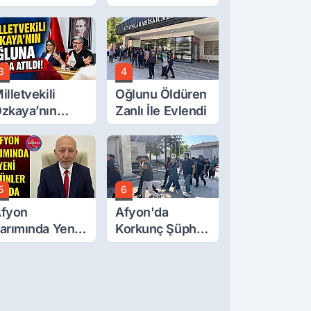
cı Son!
Müdürüyle
Buluştu
3
4
illetvekili
Oğlunu Öldüren
zkaya’nın
Zanlı İle Evlendi
ğluna İftira
tıldı
5
6
fyon
Afyon'da
arımında Yeni
Korkunç Şüphe!
rünler Yolda
Düştü Mü,
Öldürüldü Mü!