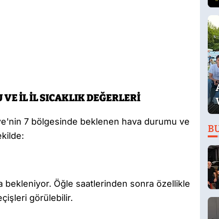
E İL İL SICAKLIK DEĞERLERİ
iye'nin 7 bölgesinde beklenen hava durumu ve
B
ekilde:
a bekleniyor. Öğle saatlerinden sonra özellikle
işleri görülebilir.