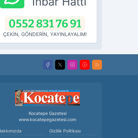
İhbar Hattı
0552 831 76 91
ÇEKİN, GÖNDERİN, YAYINLAYALIM!
Kocatepe Gazetesi
www.kocatepegazetesi.com
Hakkımızda
Gizlilik Politikası