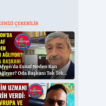
GINIZI ÇEKEBILIR
Afyon'da Esnaf Neden Kan
Ağlıyor? Oda Başkanı Tek Tek
Sıraladı