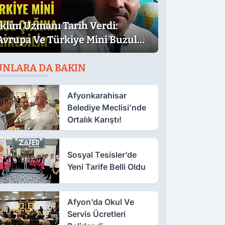
İklim Uzmanı Tarih Verdi:
Avrupa Ve Türkiye Mini Buzul
Çağına Girebilir
UNLARA DA BAKIN
Afyonkarahisar
Belediye Meclisi’nde
Ortalık Karıştı!
Sosyal Tesisler’de
Yeni Tarife Belli Oldu
Afyon’da Okul Ve
Servis Ücretleri