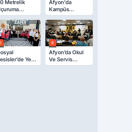
0 Metrelik
Afyon'da
çuruma
Kampüs
uvarlanan
Yolunda
raktörden Sağ
Korkutan Kaza!
ıktılar
5
6
osyal
Afyon’da Okul
esisler’de Yeni
Ve Servis
arife Belli Oldu
Ücretleri
Belirlendi