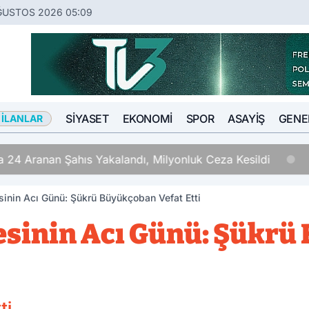
ĞUSTOS 2026 05:09
SIYASET
EKONOMI
SPOR
ASAYIŞ
GENE
 İLANLAR
 24 Aranan Şahıs Yakalandı, Milyonluk Ceza Kesildi
inin Acı Günü: Şükrü Büyükçoban Vefat Etti
esinin Acı Günü: Şükrü
ti