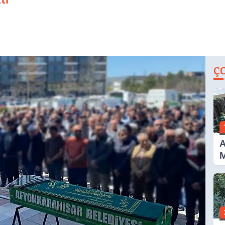
Ç
A
M
İ
A
N