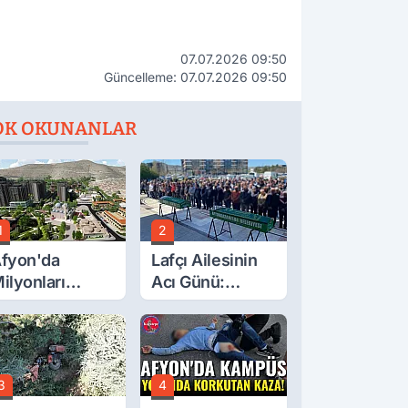
07.07.2026 09:50
Güncelleme: 07.07.2026 09:50
OK OKUNANLAR
1
2
fyon'da
Lafçı Ailesinin
ilyonları
Acı Günü:
lgilendiren
Beytullah Lafçı
çıklama! Tarih
Vefat Etti
etleşti!
3
4