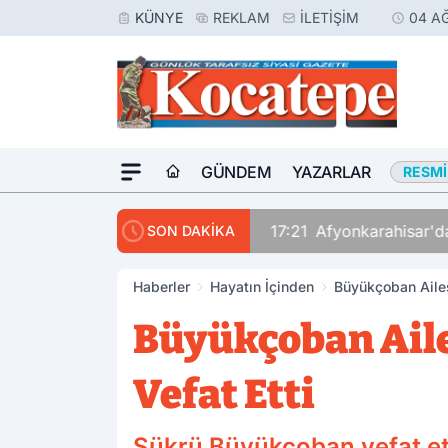
KÜNYE
REKLAM
İLETIŞIM
04 A
GÜNDEM
YAZARLAR
RESMI
17:21
Afyonkarahisar'da
SON DAKİKA
Haberler
Hayatın İçinden
Büyükçoban Ailes
Büyükçoban Ail
Vefat Etti
Şükrü Büyükçoban vefat et