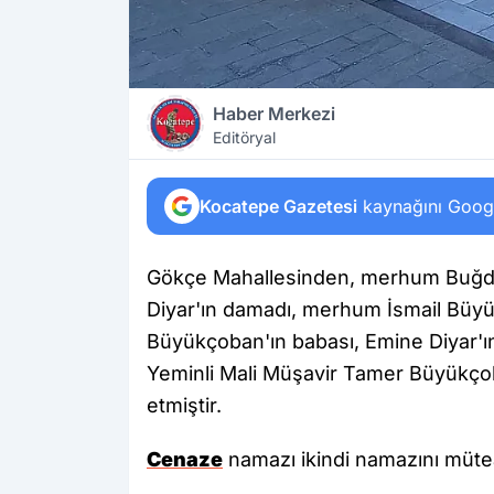
Haber Merkezi
Editöryal
Kocatepe Gazetesi
kaynağını Google
Gökçe Mahallesinden, merhum Buğda
Diyar'ın damadı, merhum İsmail Büyü
Büyükçoban'ın babası, Emine Diyar'ın 
Yeminli Mali Müşavir Tamer Büyükço
etmiştir.
Cenaze
namazı ikindi namazını mütea