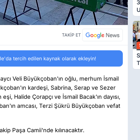
3
U
Y
T
Ç
TAKİP ET
S
'da tercih edilen kaynak olarak ekleyin!
T
T
ycı Veli Büyükçoban'ın oğlu, merhum İsmail
kçoban'ın kardeşi, Sabrina, Serap ve Sezer
eşi, Halide Çorapçı ve İsmail Bacak'ın dayısı,
ban'ın amcası, Terzi Şükrü Büyükçoban vefat
kip Paşa Camii'nde kılınacaktır.