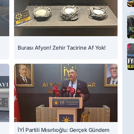
Burası Afyon! Zehir Tacirine Af Yok!
İYİ Partili Mısırlıoğlu: Gerçek Gündem