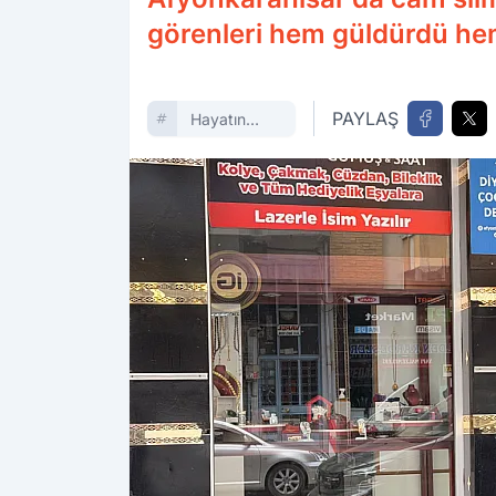
görenleri hem güldürdü h
PAYLAŞ
Hayatın
Içinden