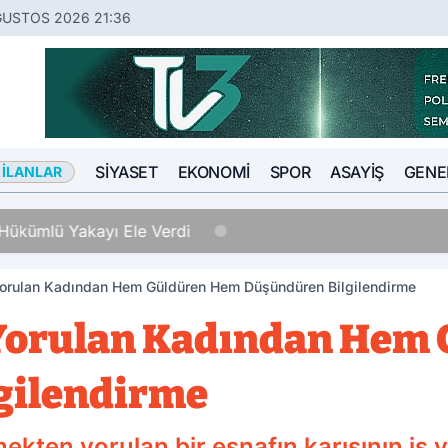
ĞUSTOS 2026 21:36
SIYASET
EKONOMI
SPOR
ASAYIŞ
GENE
 İLANLAR
Hükümlü Yakayı Ele Verdi
orulan Kadından Hem Güldüren Hem Düşündüren Bilgilendirme
Yorulan Kadından Hem
gilendirme
ten yorulan bir esnafın karısının iş yer