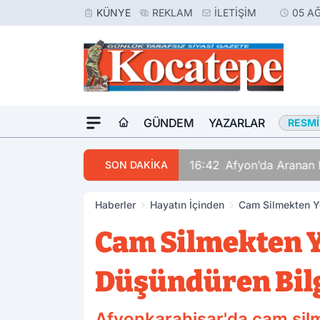
KÜNYE
REKLAM
İLETIŞIM
05 A
GÜNDEM
YAZARLAR
RESMI
16:42
Afyon’da Aranan 
SON DAKİKA
Haberler
Hayatın İçinden
Cam Silmekten Y
Cam Silmekten 
Düşündüren Bil
Afyonkarahisar'da cam silmek