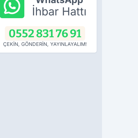
İhbar Hattı
0552 831 76 91
ÇEKİN, GÖNDERİN, YAYINLAYALIM!