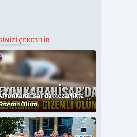
GINIZI ÇEKEBILIR
Afyonkarahisar'da Mezarlıkta
Gizemli Ölüm