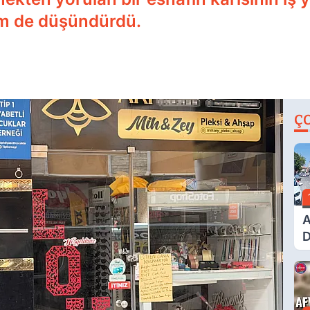
em de düşündürdü.
Ç
A
D
Ü
Y
T