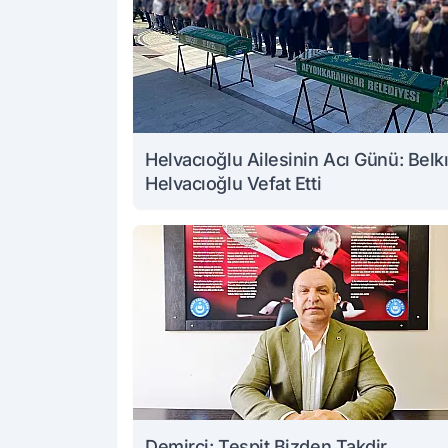
Helvacıoğlu Ailesinin Acı Günü: Belk
Helvacıoğlu Vefat Etti
Demirci: Tespit Bizden Takdir