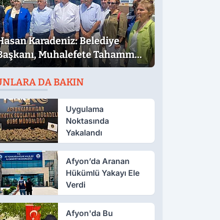
Hasan Karadeniz: Belediye
Başkanı, Muhalefete Tahammül
Edemiyor
UNLARA DA BAKIN
Uygulama
Noktasında
Yakalandı
Afyon’da Aranan
Hükümlü Yakayı Ele
Verdi
Afyon'da Bu