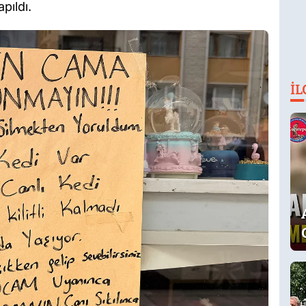
pıldı.
İL