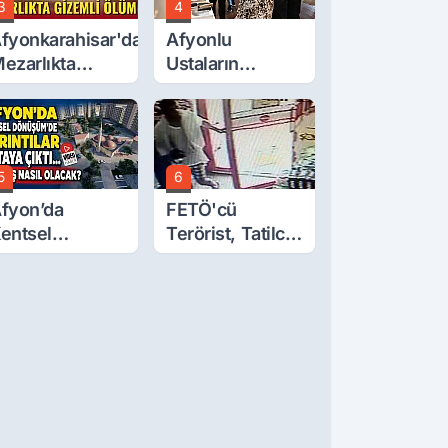
3
4
fyonkarahisar'da
Afyonlu
ezarlıkta
Ustaların
izemli Ölüm
Eserleri
Görücüye Çıktı
5
6
fyon’da
FETÖ'cü
entsel
Terörist, Tatilci
önüşüm’de
Gibi Kaçmış
yrıntılar Ortaya
ıktı… Hakediş
asıl Olacak?