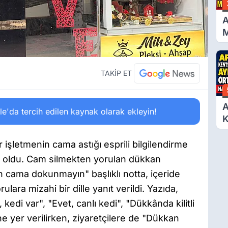
A
M
G
TAKİP ET
A
'da tercih edilen kaynak olarak ekleyin!
K
D
A
 işletmenin cama astığı esprili bilgilendirme
Ç
ri oldu. Cam silmekten yorulan dükkan
N
en cama dokunmayın" başlıklı notta, içeride
ulara mizahi bir dille yanıt verildi. Yazıda,
edi var", "Evet, canlı kedi", "Dükkânda kilitli
e yer verilirken, ziyaretçilere de "Dükkan