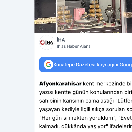
İHA
İhlas Haber Ajansı
Kocatepe Gazetesi
kaynağını Google
Afyonkarahisar
kent merkezinde bir
yazısı kentte günün konularından bi
sahibinin karısının cama astığı "Lütf
yaşayan kediyle ilgili sıkça sorulan sor
"Her gün silmekten yoruldum", "Evet, k
kalmadı, dükkânda yaşıyor" ifadelerin