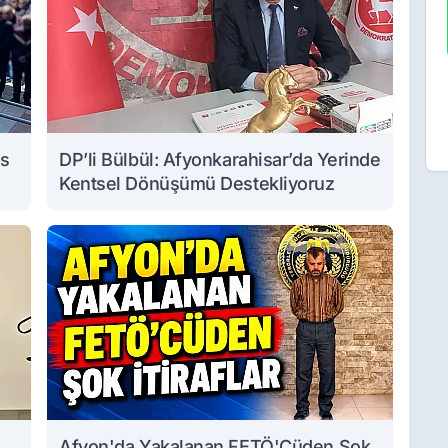
ıs
DP’li Bülbül: Afyonkarahisar’da Yerinde
Kentsel Dönüşümü Destekliyoruz
Afyon'da Yakalanan FETÖ'Cüden Şok