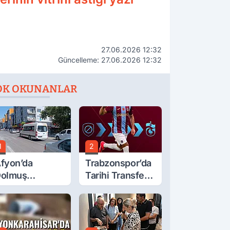
27.06.2026 12:32
Güncelleme: 27.06.2026 12:32
OK OKUNANLAR
1
2
fyon’da
Trabzonspor’da
olmuş
Tarihi Transfer!
cretlerine
Mohamed Salah
üzde 40 Zam
Geliyor
alebi