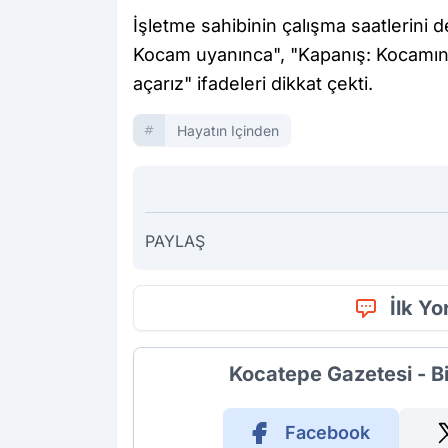
İşletme sahibinin çalışma saatlerini de 
Kocam uyanınca", "Kapanış: Kocamın c
açarız" ifadeleri dikkat çekti.
Hayatın Içinden
PAYLAŞ
İlk Y
Kocatepe Gazetesi - B
Facebook