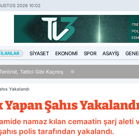
ĞUSTOS 2026 10:02
SIYASET
EKONOMI
SPOR
ASAYIŞ
GENE
 İLANLAR
Tatilci Gibi Kaçmış
ahıs Yakalandı
k Yapan Şahıs Yakaland
camide namaz kılan cemaatin şarj aleti
şahıs polis tarafından yakalandı.