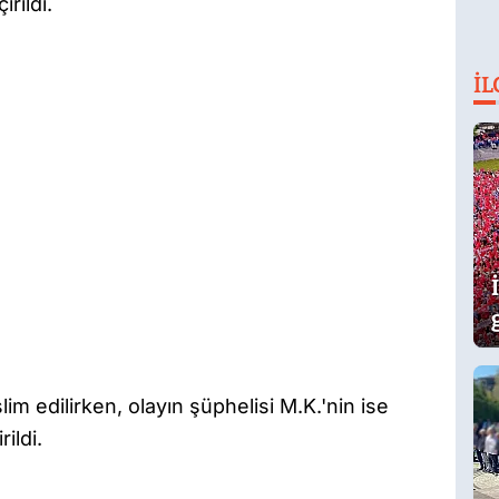
rildi.
İL
im edilirken, olayın şüphelisi M.K.'nin ise
ildi.