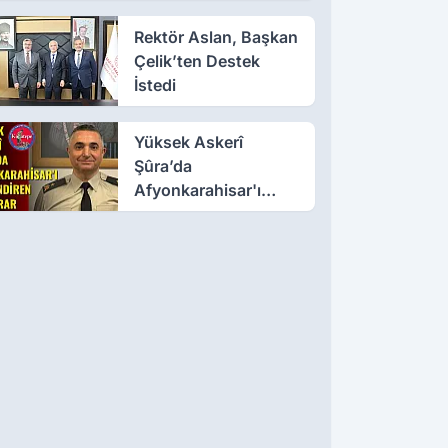
Rektör Aslan, Başkan
Çelik’ten Destek
İstedi
Yüksek Askerî
Şûra’da
Afyonkarahisar'ı
İlgilendiren İki Karar