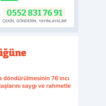
0552 831 76 91
ÇEKİN, GÖNDERİN, YAYINLAYALIM!
lüğüne
na döndürülmesinin 76'ıncı
larını saygı ve rahmetle