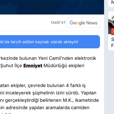
N
A
B
S
TAKİP ET
S
'da tercih edilen kaynak olarak ekleyin!
F
Z
merkezinde bulunan Yeni Camii'nden elektronik
 Şuhut İlçe
Emniyet
Müdürlüğü ekipleri
latan ekipler, çevrede bulunan 4 farklı iş
ni inceleyerek şüphelinin izini sürdü. Yapılan
nı gerçekleştirdiği belirlenen M.K., ikametinde
inin adresinde yapılan aramalarda camiden