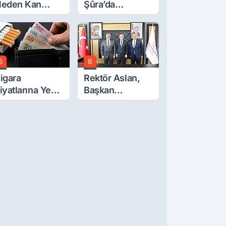
eden Kan
Şûra’da
ğlıyor? Oda
Afyonkarahisar'ı
aşkanı Tek Tek
İlgilendiren İki
ıraladı
Karar
5
6
igara
Rektör Aslan,
iyatlarına Yeni
Başkan
am!
Çelik’ten Destek
İstedi