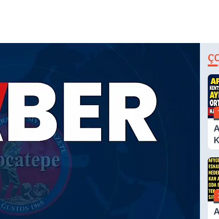
Ç
A
K
D
A
Ç
N
A