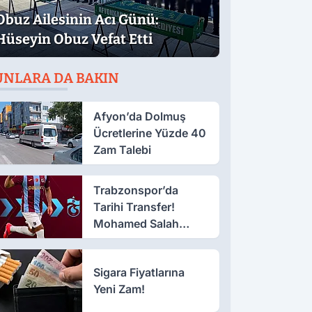
Obuz Ailesinin Acı Günü:
Hüseyin Obuz Vefat Etti
UNLARA DA BAKIN
Afyon’da Dolmuş
Ücretlerine Yüzde 40
Zam Talebi
Trabzonspor’da
Tarihi Transfer!
Mohamed Salah
Geliyor
Sigara Fiyatlarına
Yeni Zam!