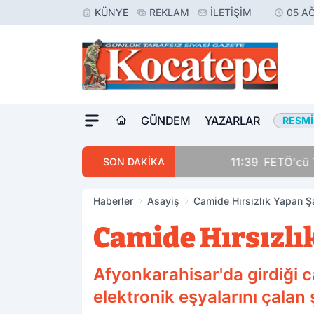
KÜNYE
REKLAM
İLETIŞIM
05 A
GÜNDEM
YAZARLAR
RESMI
11:39
FETÖ'cü Terörist, 
SON DAKİKA
Haberler
Asayiş
Camide Hırsızlık Yapan Ş
Camide Hırsızlı
Afyonkarahisar'da girdiği 
elektronik eşyalarını çalan 