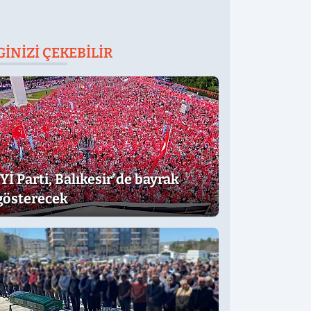
GINIZI ÇEKEBILIR
İYİ Parti, Balıkesir’de bayrak
gösterecek