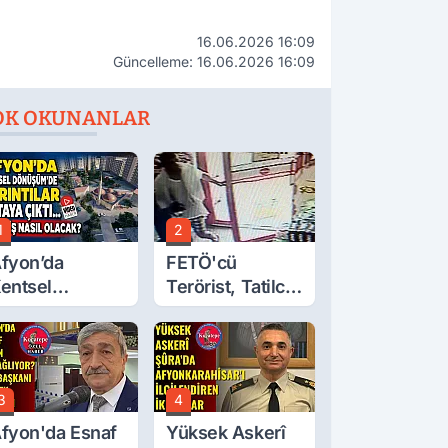
16.06.2026 16:09
Güncelleme: 16.06.2026 16:09
OK OKUNANLAR
1
2
fyon’da
FETÖ'cü
entsel
Terörist, Tatilci
önüşüm’de
Gibi Kaçmış
yrıntılar Ortaya
ıktı… Hakediş
asıl Olacak?
3
4
fyon'da Esnaf
Yüksek Askerî