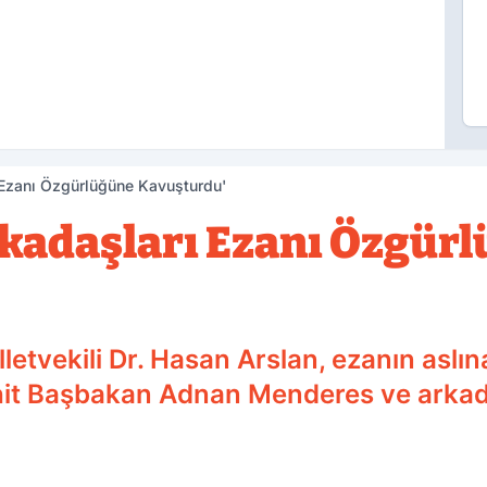
Ezanı Özgürlüğüne Kavuşturdu'
kadaşları Ezanı Özgür
letvekili Dr. Hasan Arslan, ezanın aslı
t Başbakan Adnan Menderes ve arkadaş