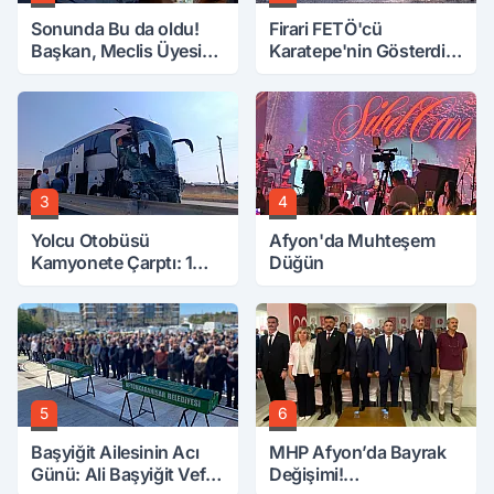
Sonunda Bu da oldu!
Firari FETÖ'cü
Başkan, Meclis Üyesini
Karatepe'nin Gösterdiği
Hobi Bahçesinden
Yerler Didik Didik
Attırdı
Aranıyor
3
4
Yolcu Otobüsü
Afyon'da Muhteşem
Kamyonete Çarptı: 1
Düğün
Ölü, 15 Yaralı
5
6
Başyiğit Ailesinin Acı
MHP Afyon’da Bayrak
Günü: Ali Başyiğit Vefat
Değişimi!