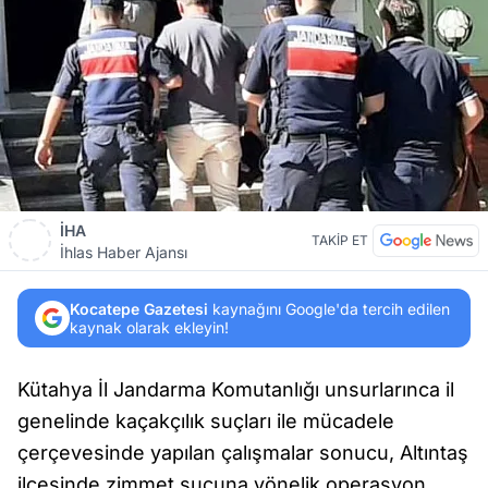
İHA
TAKİP ET
İhlas Haber Ajansı
Kocatepe Gazetesi
kaynağını Google'da tercih edilen
kaynak olarak ekleyin!
Kütahya İl Jandarma Komutanlığı unsurlarınca il
genelinde kaçakçılık suçları ile mücadele
çerçevesinde yapılan çalışmalar sonucu, Altıntaş
ilçesinde zimmet suçuna yönelik operasyon