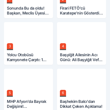
Sonunda Bu da oldu!
Firari FETÖ'cü
Başkan, Meclis Üyesini
Karatepe'nin Gösterdiği
Hobi Bahçesinden
Yerler Didik Didik
Attırdı
Aranıyor
3
4
Yolcu Otobüsü
Başyiğit Ailesinin Acı
Kamyonete Çarptı: 1
Günü: Ali Başyiğit Vefat
Ölü, 15 Yaralı
Etti
5
6
MHP Afyon’da Bayrak
Başhekim Balcı'dan
Değişimi!
Dikkat Çeken Açıklama!