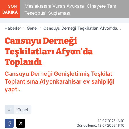
uk
Meslektaşını Vuran Avukata 'Cinayete Tam
1
SON
DAKİKA
Teşebbüs' Suçlaması
H
Haberler
Genel
Cansuyu Derneği Teşkilatları Afyon'da
Toplandı
Cansuyu Derneği
Teşkilatları Afyon'da
Toplandı
Cansuyu Derneği Genişletilmiş Teşkilat
Toplantısına Afyonkarahisar ev sahipliği
yaptı.
Genel
12.07.2025 16:10
Güncelleme: 12.07.2025 16:10