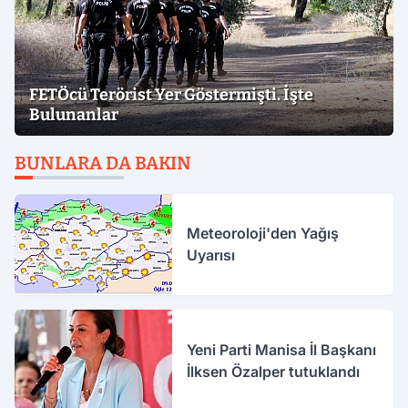
FETÖcü Terörist Yer Göstermişti. İşte
Bulunanlar
BUNLARA DA BAKIN
Meteoroloji'den Yağış
Uyarısı
Yeni Parti Manisa İl Başkanı
İlksen Özalper tutuklandı