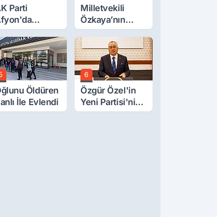
K Parti
Milletvekili
fyon'da
Özkaya’nın
urgay Şahin'in
Oğluna İftira
rdından Bir
Atıldı
ok Daha!
5
6
ğlunu Öldüren
Özgür Özel'in
anlı İle Evlendi
Yeni Partisi'nin
Afyon Başkanı
Belli Oldu