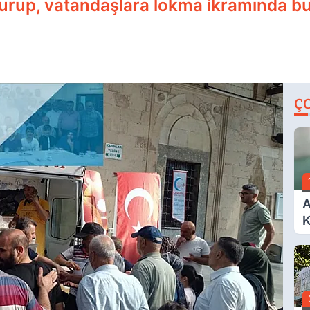
tturup, vatandaşlara lokma ikramında b
Ç
A
K
A