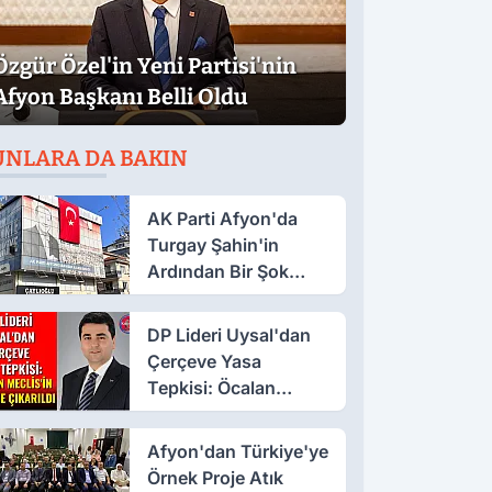
Özgür Özel'in Yeni Partisi'nin
Afyon Başkanı Belli Oldu
UNLARA DA BAKIN
AK Parti Afyon'da
Turgay Şahin'in
Ardından Bir Şok
Daha!
DP Lideri Uysal'dan
Çerçeve Yasa
Tepkisi: Öcalan
Meclis'in Üzerine
Çıkarıldı
Afyon'dan Türkiye'ye
Örnek Proje Atık