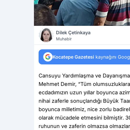
Dilek Çetinkaya
Muhabir
Kocatepe Gazetesi
kaynağını Google
Cansuyu Yardımlaşma ve Dayanışma
Mehmet Demir, “Tüm olumsuzluklara 
ecdadımızın uzun yıllar boyunca azim 
nihai zaferle sonuçlandığı Büyük Taar
boyunca milletimiz, nice zorlu badire
olarak mücadele etmesini bilmiştir. 
ruhunun ve zaferin olmazsa olmazlar