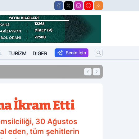
Senin İçin
L
TURIZM
DIĞER
13:27
O Avukat Adliyey
ma İkram Etti
silciliği, 30 Ağustos
kal eden, tüm şehitlerin