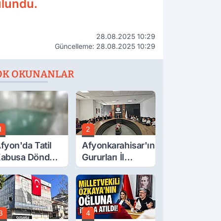
ulundu.
28.08.2025 10:29
Güncelleme: 28.08.2025 10:29
OK OKUNANLAR
1
2
fyon'da Tatil
Afyonkarahisar'ın
abusa Döndü,
Gururları İl
cı Son!
Müdürüyle
Buluştu
3
4