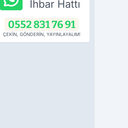
İhbar Hattı
0552 831 76 91
ÇEKİN, GÖNDERİN, YAYINLAYALIM!