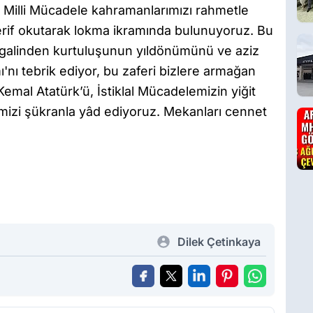
e Milli Mücadele kahramanlarımızı rahmetle
rif okutarak lokma ikramında bulunuyoruz. Bu
şgalinden kurtuluşunun yıldönümünü ve aziz
'nı tebrik ediyor, bu zaferi bizlere armağan
mal Atatürk’ü, İstiklal Mücadelemizin yiğit
imizi şükranla yâd ediyoruz. Mekanları cennet
Dilek Çetinkaya