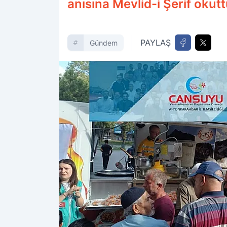
anısına Mevlid-i Şerif oku
PAYLAŞ
Gündem