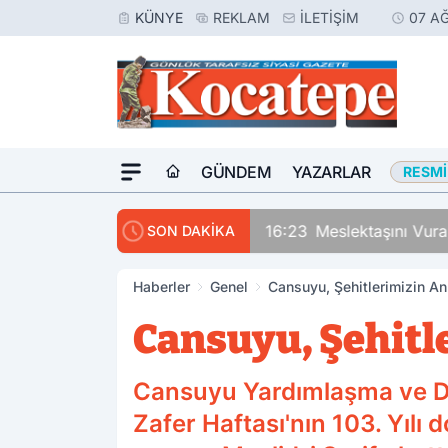
KÜNYE
REKLAM
İLETIŞIM
07 A
GÜNDEM
YAZARLAR
RESMI
16:23
Meslektaşını Vur
SON DAKİKA
Haberler
Genel
Cansuyu, Şehitlerimizin Anı
Cansuyu, Şehitle
Cansuyu Yardımlaşma ve Da
Zafer Haftası'nın 103. Yılı 