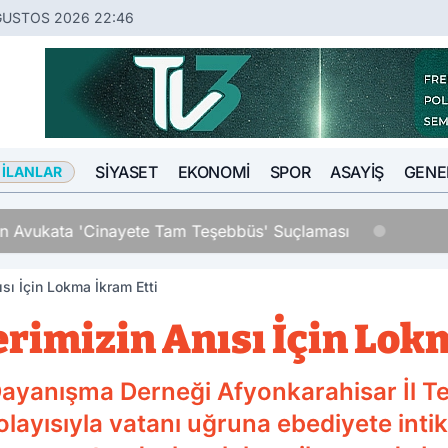
ĞUSTOS 2026 22:46
SIYASET
EKONOMI
SPOR
ASAYIŞ
GENE
 İLANLAR
an Avukata 'Cinayete Tam Teşebbüs' Suçlaması
sı İçin Lokma İkram Etti
rimizin Anısı İçin Lok
yanışma Derneği Afyonkarahisar İl Tem
dolayısıyla vatanı uğruna ebediyete inti