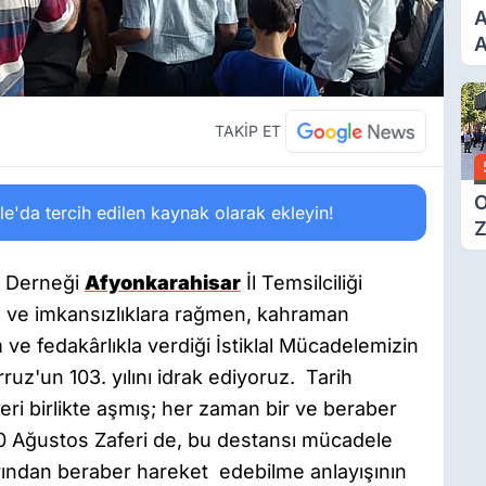
A
A
T
A
Ş
TAKİP ET
O
'da tercih edilen kaynak olarak ekleyin!
Z
 Derneği
Afyonkarahisar
İl Temsilciliği
ve imkansızlıklara rağmen, kahraman
ve fedakârlıkla verdiği İstiklal Mücadelemizin
ruz'un 103. yılını idrak ediyoruz. Tarih
leri birlikte aşmış; her zaman bir ve beraber
30 Ağustos Zaferi de, bu destansı mücadele
ından beraber hareket edebilme anlayışının