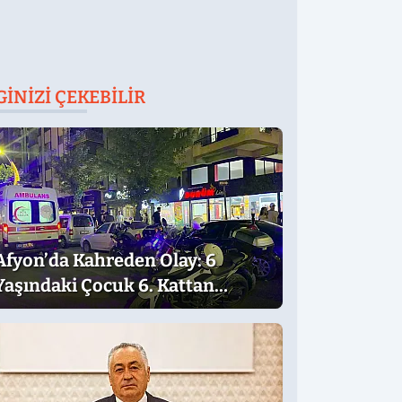
GINIZI ÇEKEBILIR
Afyon’da Kahreden Olay: 6
Yaşındaki Çocuk 6. Kattan
Düştü