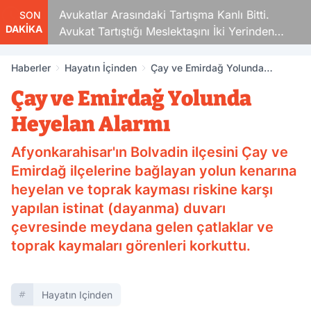
Avukatlar Arasındaki Tartışma Kanlı Bitti.
SON
DAKİKA
Avukat Tartıştığı Meslektaşını İki Yerinden
Vurdu
Haberler
Hayatın İçinden
Çay ve Emirdağ Yolunda
Heyelan Alarmı
Çay ve Emirdağ Yolunda
Heyelan Alarmı
Afyonkarahisar'ın Bolvadin ilçesini Çay ve
Emirdağ ilçelerine bağlayan yolun kenarına
heyelan ve toprak kayması riskine karşı
yapılan istinat (dayanma) duvarı
çevresinde meydana gelen çatlaklar ve
toprak kaymaları görenleri korkuttu.
Hayatın Içinden