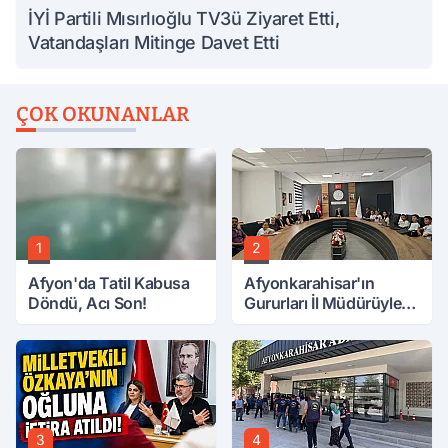
İYİ Partili Mısırlıoğlu TV3ü Ziyaret Etti,
Vatandaşları Mitinge Davet Etti
ÇOK OKUNANLAR
1
2
Afyon'da Tatil Kabusa
Afyonkarahisar'ın
Döndü, Acı Son!
Gururları İl Müdürüyle
Buluştu
3
4