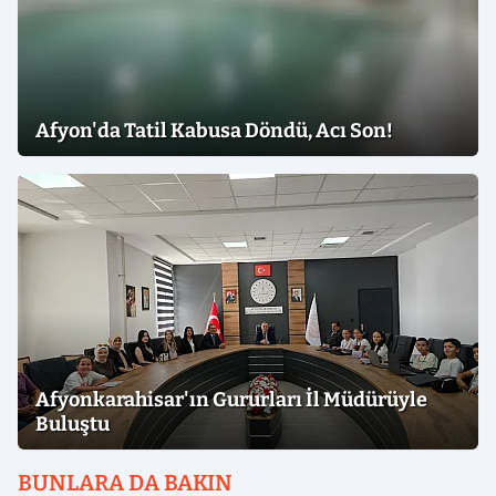
Afyon'da Tatil Kabusa Döndü, Acı Son!
Afyonkarahisar'ın Gururları İl Müdürüyle
Buluştu
BUNLARA DA BAKIN