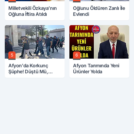
Milletvekili Özkaya’nın
Oğlunu Öldüren Zanlı İle
Oğluna İftira Atıldı
Evlendi
5
6
Afyon'da Korkunç
Afyon Tarımında Yeni
Şüphe! Düştü Mü,
Ürünler Yolda
Öldürüldü Mü!