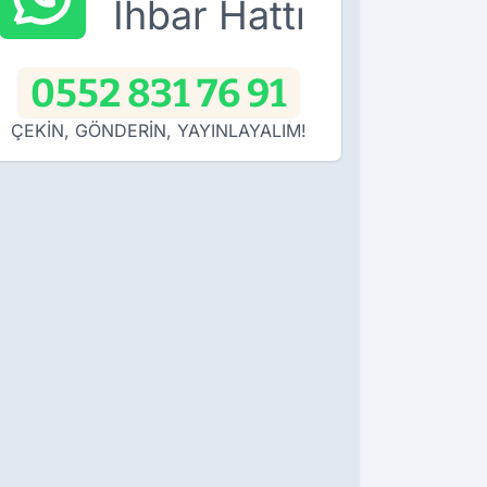
İhbar Hattı
0552 831 76 91
ÇEKİN, GÖNDERİN, YAYINLAYALIM!