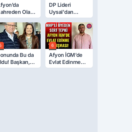
fyon’da
DP Lideri
ahreden Olay:
Uysal'dan
 Yaşındaki
Çerçeve Yasa
ocuk 6. Kattan
Tepkisi: Öcalan
üştü
Meclis'in
Üzerine Çıkarıldı
5
6
onunda Bu da
Afyon İGM’de
ldu! Başkan,
Evlat Edinme
eclis Üyesini
Tartışması!
obi
ahçesinden
ttırdı