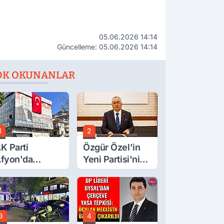
05.06.2026 14:14
Güncelleme: 05.06.2026 14:14
OK OKUNANLAR
1
2
K Parti
Özgür Özel'in
fyon'da
Yeni Partisi'nin
urgay Şahin'in
Afyon Başkanı
rdından Bir
Belli Oldu
ok Daha!
3
4