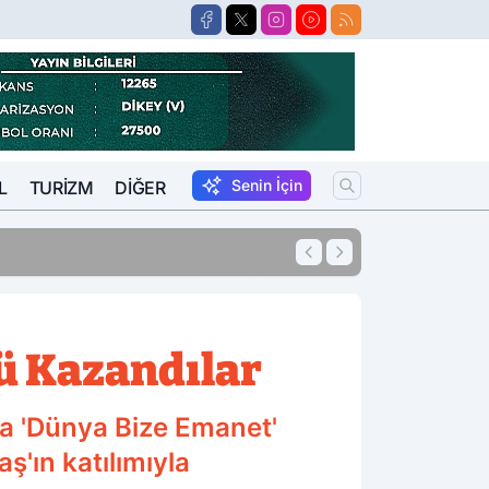
Senin İçin
L
TURIZM
DIĞER
11:54
10 Yıl Kesinleşm
lü Kazandılar
a 'Dünya Bize Emanet'
ş'ın katılımıyla