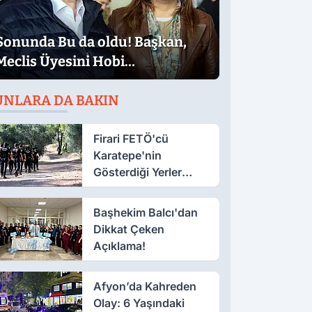
Sonunda Bu da oldu! Başkan,
Meclis Üyesini Hobi
Bahçesinden Attırdı
UNLARA DA BAKIN
Firari FETÖ'cü
Karatepe'nin
Gösterdiği Yerler
Didik Didik Aranıyor
Başhekim Balcı'dan
Dikkat Çeken
Açıklama!
Afyon’da Kahreden
Olay: 6 Yaşındaki