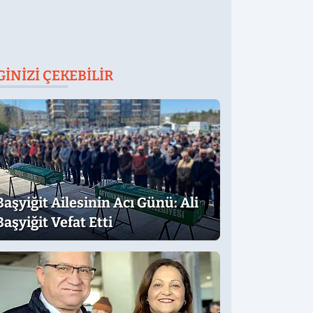
GINIZI ÇEKEBILIR
Başyiğit Ailesinin Acı Günü: Ali
Başyiğit Vefat Etti