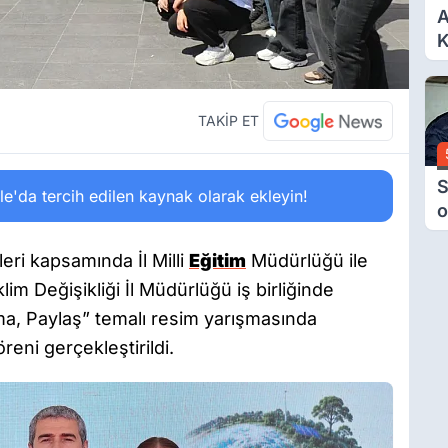
A
K
6
Ç
D
TAKİP ET
S
'da tercih edilen kaynak olarak ekleyin!
o
M
H
eri kapsamında İl Milli
Eğitim
Müdürlüğü ile
B
lim Değişikliği İl Müdürlüğü iş birliğinde
A
ma, Paylaş” temalı resim yarışmasında
reni gerçekleştirildi.