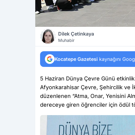
Dilek Çetinkaya
Muhabir
Kocatepe Gazetesi
kaynağını Google
5 Haziran Dünya Çevre Günü etkinlikl
Afyonkarahisar Çevre, Şehircilik ve İk
düzenlenen “Atma, Onar, Yenisini Al
dereceye giren öğrenciler için ödül tö