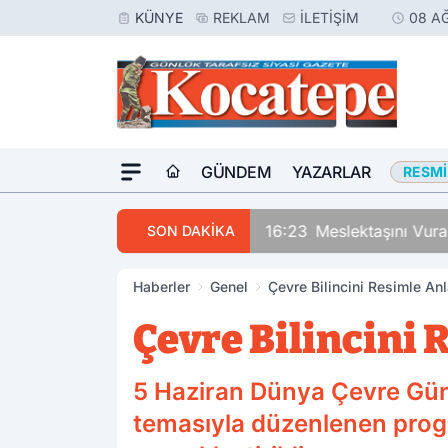
KÜNYE
REKLAM
İLETIŞIM
08 A
GÜNDEM
YAZARLAR
RESMI
16:23
Meslektaşını Vur
SON DAKİKA
Haberler
Genel
Çevre Bilincini Resimle Anl
Çevre Bilincini 
5 Haziran Dünya Çevre Gün
temasıyla düzenlenen progra