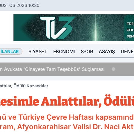
ĞUSTOS 2026 10:30
SIYASET
EKONOMI
SPOR
ASAYIŞ
GENE
 İLANLAR
an Avukata 'Cinayete Tam Teşebbüs' Suçlaması
attılar, Ödülü Kazandılar
Resimle Anlattılar, Ödü
ü ve Türkiye Çevre Haftası kapsamınd
m, Afyonkarahisar Valisi Dr. Naci Akta