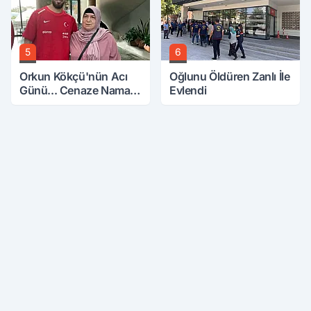
5
6
Orkun Kökçü'nün Acı
Oğlunu Öldüren Zanlı İle
Günü... Cenaze Namazı
Evlendi
Emirdağ'da