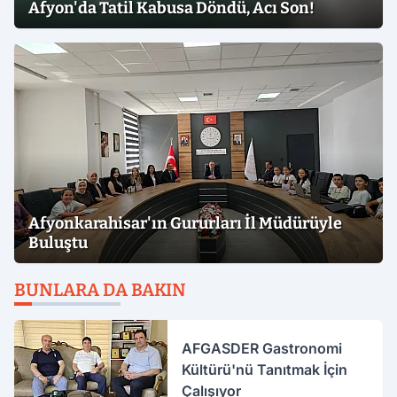
Afyon'da Tatil Kabusa Döndü, Acı Son!
Afyonkarahisar'ın Gururları İl Müdürüyle
Buluştu
BUNLARA DA BAKIN
AFGASDER Gastronomi
Kültürü'nü Tanıtmak İçin
Çalışıyor