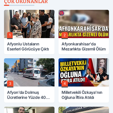
ÇOK OKUNANLAR
1
2
Afyonlu Ustaların
Afyonkarahisar'da
Eserleri Görücüye Çıktı
Mezarlıkta Gizemli Ölüm
3
4
Afyon’da Dolmuş
Milletvekili Özkaya’nın
Ücretlerine Yüzde 40
Oğluna İftira Atıldı
Zam Talebi