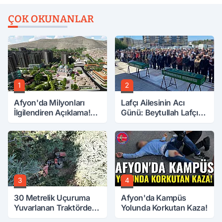
ÇOK OKUNANLAR
1
2
Afyon'da Milyonları
Lafçı Ailesinin Acı
İlgilendiren Açıklama!
Günü: Beytullah Lafçı
Tarih Netleşti!
Vefat Etti
3
4
30 Metrelik Uçuruma
Afyon'da Kampüs
Yuvarlanan Traktörden
Yolunda Korkutan Kaza!
Sağ Çıktılar