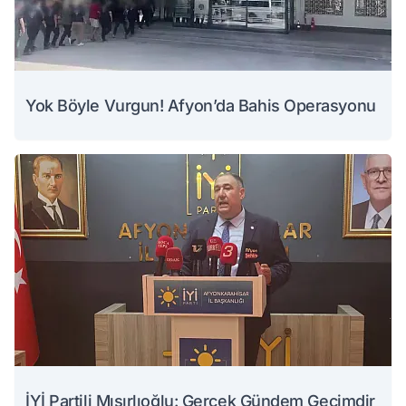
Yok Böyle Vurgun! Afyon’da Bahis Operasyonu
İYİ Partili Mısırlıoğlu: Gerçek Gündem Geçimdir