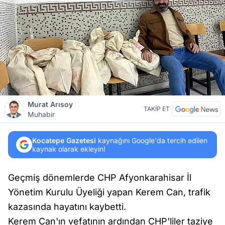
Murat Arısoy
TAKİP ET
Muhabir
Kocatepe Gazetesi
kaynağını Google'da tercih edilen
kaynak olarak ekleyin!
Geçmiş dönemlerde CHP Afyonkarahisar İl
Yönetim Kurulu Üyeliği yapan Kerem Can, trafik
kazasında hayatını kaybetti.
Kerem Can'ın vefatının ardından CHP'liler taziye