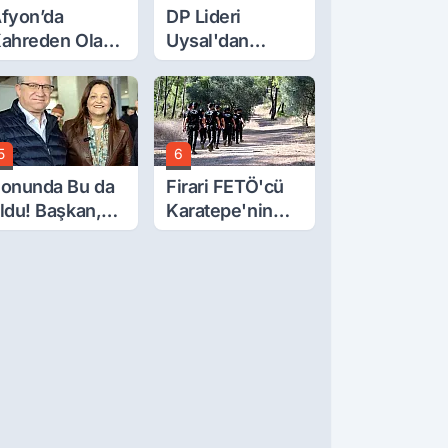
fyon’da
DP Lideri
ahreden Olay:
Uysal'dan
 Yaşındaki
Çerçeve Yasa
ocuk 6. Kattan
Tepkisi: Öcalan
üştü
Meclis'in
Üzerine Çıkarıldı
5
6
onunda Bu da
Firari FETÖ'cü
ldu! Başkan,
Karatepe'nin
eclis Üyesini
Gösterdiği
obi
Yerler Didik
ahçesinden
Didik Aranıyor
ttırdı