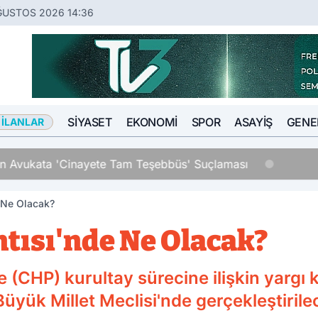
ĞUSTOS 2026 14:36
SIYASET
EKONOMI
SPOR
ASAYIŞ
GENE
 İLANLAR
an Avukata 'Cinayete Tam Teşebbüs' Suçlaması
 Ne Olacak?
tısı'nde Ne Olacak?
 (CHP) kurultay sürecine ilişkin yargı
üyük Millet Meclisi'nde gerçekleştirile