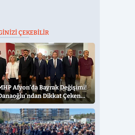
GINIZI ÇEKEBILIR
MHP Afyon’da Bayrak Değişimi!
Danaoğlu’ndan Dikkat Çeken
Mesaj