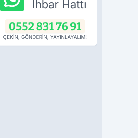
İhbar Hattı
0552 831 76 91
ÇEKİN, GÖNDERİN, YAYINLAYALIM!