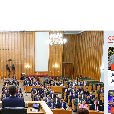
Ç
A
A
T
A
Ş