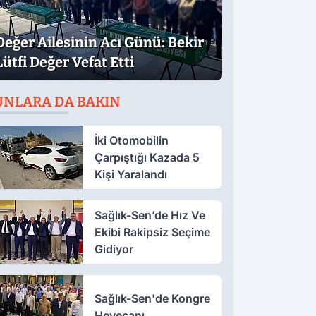
Değer Ailesinin Acı Günü: Bekir
Lütfi Değer Vefat Etti
UNLARA DA BAKIN
İki Otomobilin
Çarpıştığı Kazada 5
Kişi Yaralandı
Sağlık-Sen’de Hız Ve
Ekibi Rakipsiz Seçime
Gidiyor
Sağlık-Sen'de Kongre
Heyecanı