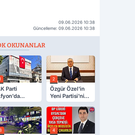
09.06.2026 10:38
Güncelleme: 09.06.2026 10:38
OK OKUNANLAR
1
2
K Parti
Özgür Özel'in
fyon'da
Yeni Partisi'nin
urgay Şahin'in
Afyon Başkanı
rdından Bir
Belli Oldu
ok Daha!
3
4