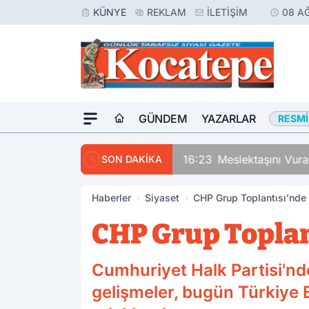
KÜNYE
REKLAM
İLETIŞIM
08 A
GÜNDEM
YAZARLAR
RESMI
16:23
Meslektaşını Vur
SON DAKİKA
Haberler
Siyaset
CHP Grup Toplantısı'nde
CHP Grup Toplan
Cumhuriyet Halk Partisi'nde
gelişmeler, bugün Türkiye B