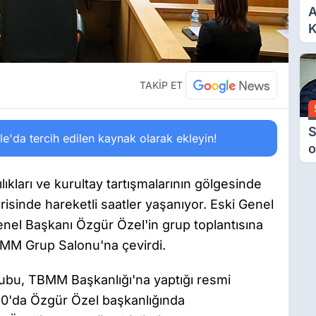
A
K
6
Ç
D
TAKİP ET
S
'da tercih edilen kaynak olarak ekleyin!
o
M
H
ıkları ve kurultay tartışmalarının gölgesinde
B
risinde hareketli saatler yaşanıyor. Eski Genel
A
nel Başkanı Özgür Özel'in grup toplantısına
i TBMM Grup Salonu'na çevirdi.
rubu, TBMM Başkanlığı'na yaptığı resmi
.30'da Özgür Özel başkanlığında