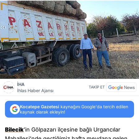
İHA
TAKİP ET
İhlas Haber Ajansı
Kocatepe Gazetesi
kaynağını Google'da tercih edilen
kaynak olarak ekleyin!
Bilecik
’in Gölpazarı ilçesine bağlı Urgancılar
Mahallesi’nde geçtiğimiz hafta meydana gelen