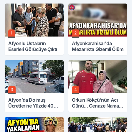
1
2
Afyonlu Ustaların
Afyonkarahisar'da
Eserleri Görücüye Çıktı
Mezarlıkta Gizemli Ölüm
3
4
Afyon’da Dolmuş
Orkun Kökçü'nün Acı
Ücretlerine Yüzde 40
Günü... Cenaze Namazı
Zam Talebi
Emirdağ'da