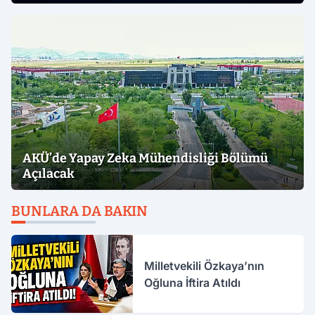
Vurdu
AKÜ’de Yapay Zeka Mühendisliği Bölümü
Açılacak
BUNLARA DA BAKIN
Milletvekili Özkaya’nın
Oğluna İftira Atıldı