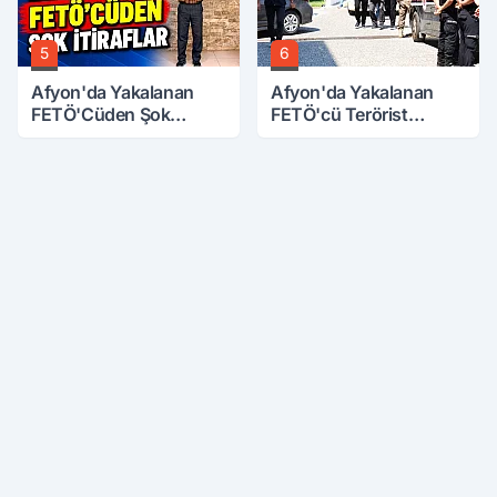
5
6
Afyon'da Yakalanan
Afyon'da Yakalanan
FETÖ'Cüden Şok
FETÖ'cü Terörist
İtiraflar
Adliye'de