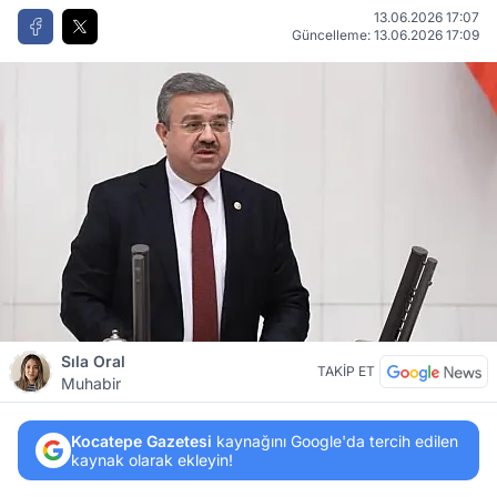
13.06.2026 17:07
Güncelleme: 13.06.2026 17:09
Sıla Oral
TAKİP ET
Muhabir
Kocatepe Gazetesi
kaynağını Google'da tercih edilen
kaynak olarak ekleyin!