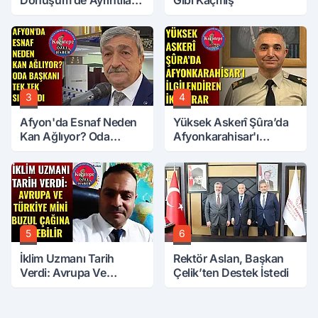
Dönüşüm’de Ayrıntılar
Gibi Kaçmış
Ortaya Çıktı… Hakediş
Nasıl Olacak?
3
4
Afyon'da Esnaf Neden
Yüksek Askerî Şûra’da
Kan Ağlıyor? Oda
Afyonkarahisar'ı
Başkanı Tek Tek Sıraladı
İlgilendiren İki Karar
5
6
İklim Uzmanı Tarih
Rektör Aslan, Başkan
Verdi: Avrupa Ve
Çelik’ten Destek İstedi
Türkiye Mini Buzul
Çağına Girebilir