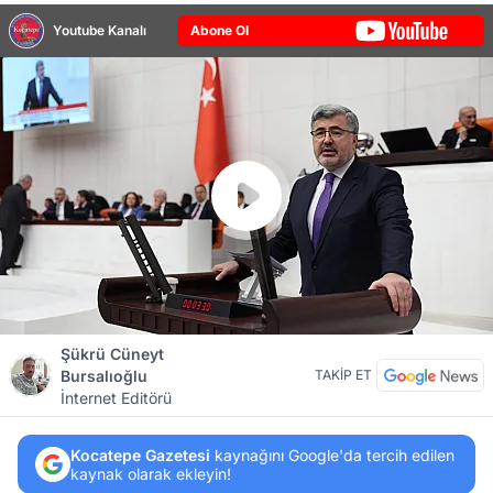
Youtube Kanalı
Abone Ol
Şükrü Cüneyt
Bursalıoğlu
TAKİP ET
İnternet Editörü
Kocatepe Gazetesi
kaynağını Google'da tercih edilen
kaynak olarak ekleyin!