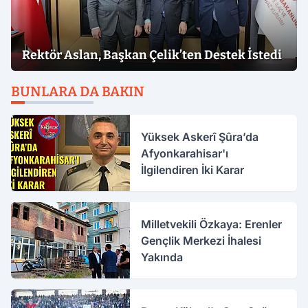
Rektör Aslan, Başkan Çelik’ten Destek İstedi
BUNLARA DA BAKIN
Yüksek Askerî Şûra’da
Afyonkarahisar'ı
İlgilendiren İki Karar
Milletvekili Özkaya: Erenler
Gençlik Merkezi İhalesi
Yakında