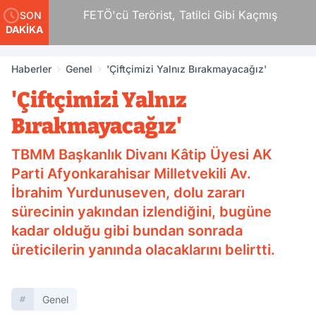
r
FETÖ'cü Terörist, Tatilci Gibi Kaçmış
SON
DAKİKA
Haberler
Genel
'Çiftçimizi Yalnız Bırakmayacağız'
'Çiftçimizi Yalnız
Bırakmayacağız'
TBMM Başkanlık Divanı Kâtip Üyesi AK
Parti Afyonkarahisar Milletvekili Av.
İbrahim Yurdunuseven, dolu zararı
sürecinin yakından izlendiğini, bugüne
kadar olduğu gibi bundan sonrada
üreticilerin yanında olacaklarını belirtti.
Genel