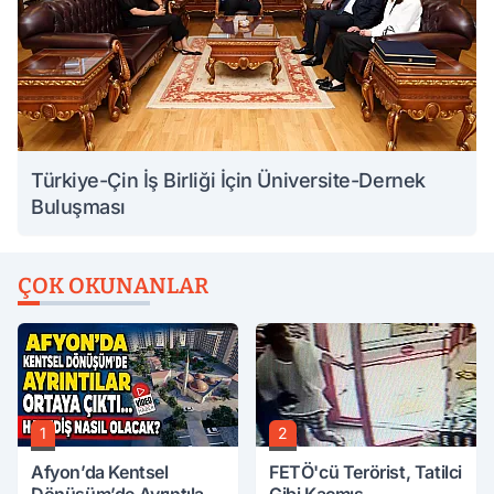
Türkiye-Çin İş Birliği İçin Üniversite-Dernek
Buluşması
ÇOK OKUNANLAR
1
2
Afyon’da Kentsel
FETÖ'cü Terörist, Tatilci