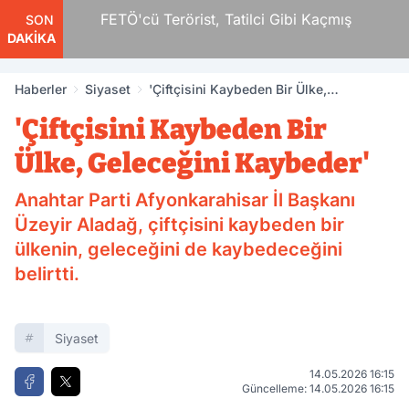
r
FETÖ'cü Terörist, Tatilci Gibi Kaçmış
SON
DAKİKA
Haberler
Siyaset
'Çiftçisini Kaybeden Bir Ülke,
Geleceğini Kaybeder'
'Çiftçisini Kaybeden Bir
Ülke, Geleceğini Kaybeder'
Anahtar Parti Afyonkarahisar İl Başkanı
Üzeyir Aladağ, çiftçisini kaybeden bir
ülkenin, geleceğini de kaybedeceğini
belirtti.
Siyaset
14.05.2026 16:15
Güncelleme: 14.05.2026 16:15