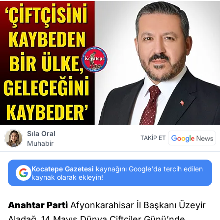
Sıla Oral
TAKİP ET
Muhabir
Kocatepe Gazetesi
kaynağını Google'da tercih edilen
kaynak olarak ekleyin!
Anahtar Parti
Afyonkarahisar İl Başkanı Üzeyir
Aladağ, 14 Mayıs Dünya Çiftçiler Günü’nde