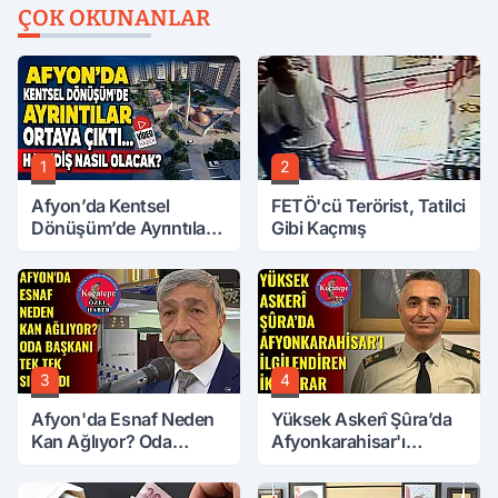
ÇOK OKUNANLAR
1
2
Afyon’da Kentsel
FETÖ'cü Terörist, Tatilci
Dönüşüm’de Ayrıntılar
Gibi Kaçmış
Ortaya Çıktı… Hakediş
Nasıl Olacak?
3
4
Afyon'da Esnaf Neden
Yüksek Askerî Şûra’da
Kan Ağlıyor? Oda
Afyonkarahisar'ı
Başkanı Tek Tek Sıraladı
İlgilendiren İki Karar