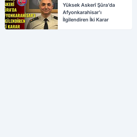
Yüksek Askerî Şûra’da
Afyonkarahisar'ı
İlgilendiren İki Karar