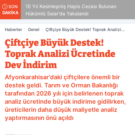
10 Yıl Kesinleşmiş Hapis Cezası Bulunan
SON
DAKİKA
Hükümlü Salar’da Yakalandı
Haberler
Genel
Çiftçiye Büyük Destek! Toprak Analizi
Ücretinde Dev İndirim
Çiftçiye Büyük Destek!
Toprak Analizi Ücretinde
Dev İndirim
Afyonkarahisar'daki çiftçilere önemli bir
destek geldi. Tarım ve Orman Bakanlığı
tarafından 2026 yılı için belirlenen toprak
analiz ücretinde büyük indirime gidilirken,
üreticilerin daha düşük maliyetle analiz
yaptırmasının önü açıldı