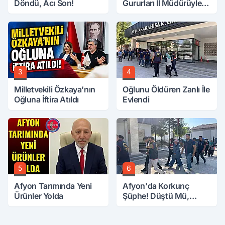
Döndü, Acı Son!
Gururları İl Müdürüyle
Buluştu
3
4
Milletvekili Özkaya’nın
Oğlunu Öldüren Zanlı İle
Oğluna İftira Atıldı
Evlendi
5
6
Afyon Tarımında Yeni
Afyon'da Korkunç
Ürünler Yolda
Şüphe! Düştü Mü,
Öldürüldü Mü!