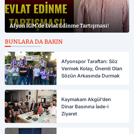
Afyon İGM’de Evlat Edinme Tartışması!
BUNLARA DA BAKIN
Afyonspor Taraftarı: Söz
Vermek Kolay, Önemli Olan
Sözün Arkasında Durmak
Kaymakam Akgül’den
Dinar Basınına İade-i
Ziyaret