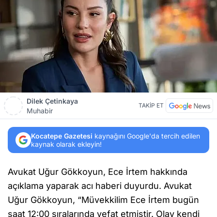
Dilek Çetinkaya
TAKİP ET
Muhabir
Kocatepe Gazetesi
kaynağını Google'da tercih edilen
kaynak olarak ekleyin!
Avukat Uğur Gökkoyun, Ece İrtem hakkında
açıklama yaparak acı haberi duyurdu. Avukat
Uğur Gökkoyun, “Müvekkilim Ece İrtem bugün
saat 12:00 sıralarında vefat etmiştir. Olay kendi