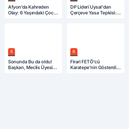
Afyon’da Kahreden
DP Lideri Uysal'dan
Olay: 6 Yaşındaki Çocuk
Çerçeve Yasa Tepkisi:
6. Kattan Düştü
Öcalan Meclis'in
Üzerine Çıkarıldı
5
6
Sonunda Bu da oldu!
Firari FETÖ'cü
Başkan, Meclis Üyesini
Karatepe'nin Gösterdiği
Hobi Bahçesinden
Yerler Didik Didik
Attırdı
Aranıyor