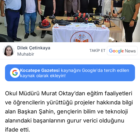
Dilek Çetinkaya
TAKİP ET
Muhabir
Kocatepe Gazetesi
kaynağını Google'da tercih edilen
kaynak olarak ekleyin!
Okul Müdürü Murat Oktay’dan eğitim faaliyetleri
ve öğrencilerin yürüttüğü projeler hakkında bilgi
alan Başkan Şahin, gençlerin bilim ve teknoloji
alanındaki başarılarının gurur verici olduğunu
ifade etti.