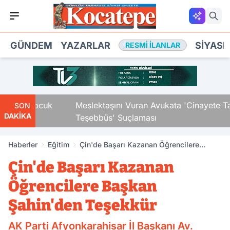
GÜNDEM
YAZARLAR
SIYASE
RESMI İLANLAR
aki Çocuk
Meslektaşını Vuran Avukata 'Cinayete Tam
SON
DAKİKA
Teşebbüs' Suçlaması
Haberler
Eğitim
Çin'de Başarı Kazanan Öğrencilere
Başkan Şahin'den Teşekkür
Çin'de Başarı Kazanan
Öğrencilere Başkan
Şahin'den Teşekkür
AK Parti Afyonkarahisar İl Başkanı Av.