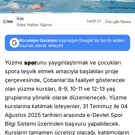
İHA
TAKİP ET
İhlas Haber Ajansı
Kocatepe Gazetesi
kaynağını Google'da tercih edilen
kaynak olarak ekleyin!
Yüzme
spor
unu yaygınlaştırmak ve çocukları
spora teşvik etmek amacıyla başlatılan proje
çerçevesinde, Çobanlar’da faaliyet gösterecek
olan yüzme kursları, 8-9, 10-11 ve 12-13 yaş
gruplarına yönelik olarak düzenlenecek. Yüzme
kurslarına katılmak isteyenler, 31 Temmuz ile 04
Ağustos 2025 tarihleri arasında e-Devlet Spor
Bilgi Sistemi üzerinden başvuru yapabilecek.
Kursların tamamen ücretsiz olacağı, katılımcıların