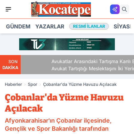
GÜNDEM
YAZARLAR
SIYASE
RESMI İLANLAR
Avukatlar Arasındaki Tartışma Kanlı Bitti.
SON
DAKİKA
Avukat Tartıştığı Meslektaşını İki Yerinden
Vurdu
Haberler
Spor
Çobanlar'da Yüzme Havuzu Açılacak
Çobanlar'da Yüzme Havuzu
Açılacak
Afyonkarahisar'ın Çobanlar ilçesinde,
Gençlik ve Spor Bakanlığı tarafından