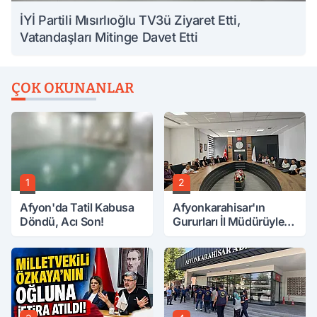
İYİ Partili Mısırlıoğlu TV3ü Ziyaret Etti,
Vatandaşları Mitinge Davet Etti
ÇOK OKUNANLAR
1
2
Afyon'da Tatil Kabusa
Afyonkarahisar'ın
Döndü, Acı Son!
Gururları İl Müdürüyle
Buluştu