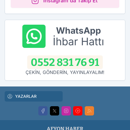
Instagram'da Takip Et
WhatsApp
İhbar Hattı
0552 831 76 91
ÇEKİN, GÖNDERİN, YAYINLAYALIM!
YAZARLAR
AFYON HABER