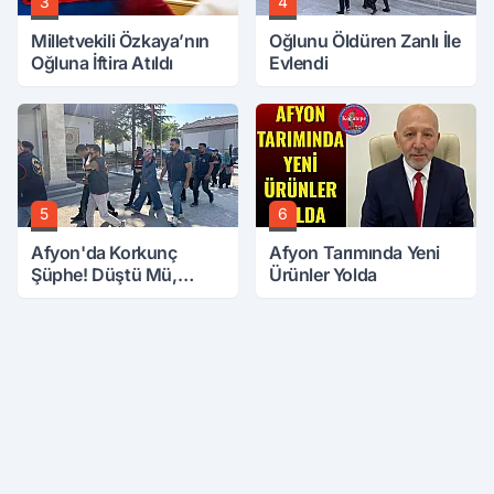
3
4
Milletvekili Özkaya’nın
Oğlunu Öldüren Zanlı İle
Oğluna İftira Atıldı
Evlendi
5
6
Afyon'da Korkunç
Afyon Tarımında Yeni
Şüphe! Düştü Mü,
Ürünler Yolda
Öldürüldü Mü!