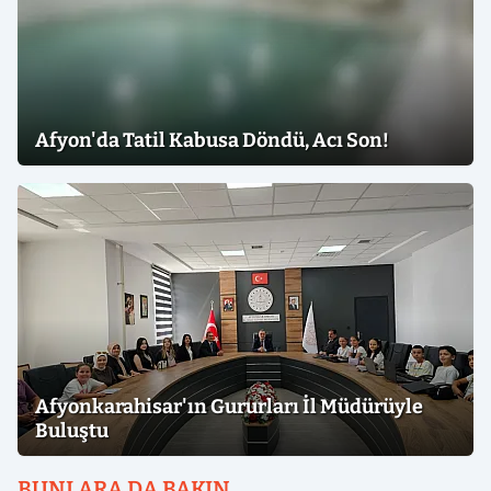
Afyon'da Tatil Kabusa Döndü, Acı Son!
Afyonkarahisar'ın Gururları İl Müdürüyle
Buluştu
BUNLARA DA BAKIN