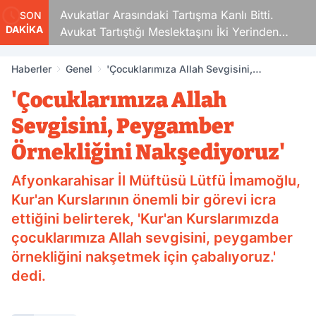
Avukatlar Arasındaki Tartışma Kanlı Bitti.
SON
DAKİKA
Avukat Tartıştığı Meslektaşını İki Yerinden
Vurdu
Haberler
Genel
'Çocuklarımıza Allah Sevgisini,
Peygamber Örnekliğini Nakşediyoruz'
'Çocuklarımıza Allah
Sevgisini, Peygamber
Örnekliğini Nakşediyoruz'
Afyonkarahisar İl Müftüsü Lütfü İmamoğlu,
Kur'an Kurslarının önemli bir görevi icra
ettiğini belirterek, 'Kur'an Kurslarımızda
çocuklarımıza Allah sevgisini, peygamber
örnekliğini nakşetmek için çabalıyoruz.'
dedi.