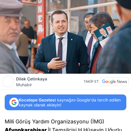
Dilek Çetinkaya
TAKİP ET
Muhabir
Kocatepe Gazetesi
kaynağını Google'da tercih edilen
kaynak olarak ekleyin!
Milli Görüş Yardım Organizasyonu (İMG)
Afyonkarahisar
İl Temsilcisi H.Hüseyin Uğurlu,