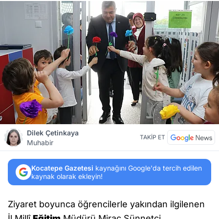
Dilek Çetinkaya
TAKİP ET
Muhabir
Kocatepe Gazetesi
kaynağını Google'da tercih edilen
kaynak olarak ekleyin!
Ziyaret boyunca öğrencilerle yakından ilgilenen
İl Millî
Eğitim
Müdürü Miraç Sünnetci,