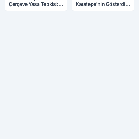
Çerçeve Yasa Tepkisi:
Karatepe'nin Gösterdiği
Öcalan Meclis'in
Yerler Didik Didik
Üzerine Çıkarıldı
Aranıyor