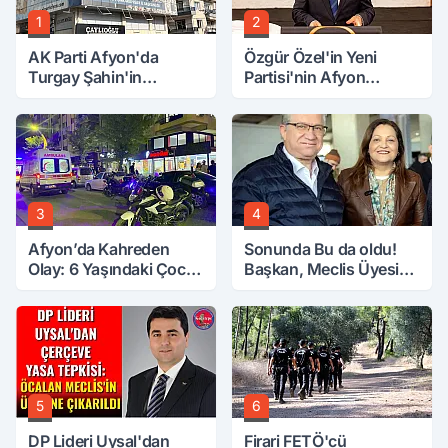
1
2
AK Parti Afyon'da
Özgür Özel'in Yeni
Turgay Şahin'in
Partisi'nin Afyon
Ardından Bir Şok Daha!
Başkanı Belli Oldu
3
4
Afyon’da Kahreden
Sonunda Bu da oldu!
Olay: 6 Yaşındaki Çocuk
Başkan, Meclis Üyesini
6. Kattan Düştü
Hobi Bahçesinden
Attırdı
5
6
DP Lideri Uysal'dan
Firari FETÖ'cü