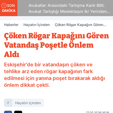
Avukatlar Arasındaki Tartışma Kanlı Bitti.
SON
DAKİKA
Avukat Tartıştığı Meslektaşını İki Yerinden
Vurdu
Haberler
Hayatın İçinden
Çöken Rögar Kapağını Gören
Vatandaş Poşetle Önlem Aldı
Çöken Rögar Kapağını Gören
Vatandaş Poşetle Önlem
Aldı
Eskişehir'de bir vatandaşın çöken ve
tehlike arz eden rögar kapağının fark
edilmesi için yanına poşet bırakarak aldığı
önlem dikkat çekti.
Hayatın Içinden
17.05.2026 16:16