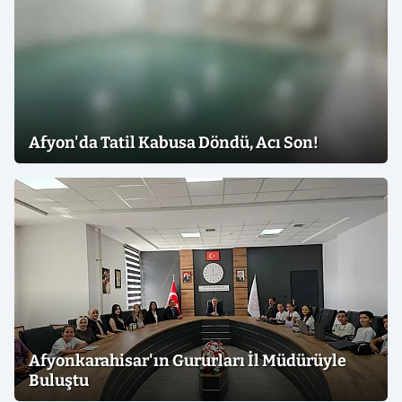
Afyon'da Tatil Kabusa Döndü, Acı Son!
Afyonkarahisar'ın Gururları İl Müdürüyle
Buluştu