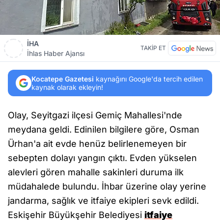
İHA
TAKİP ET
İhlas Haber Ajansı
Kocatepe Gazetesi
kaynağını Google'da tercih edilen
kaynak olarak ekleyin!
Olay, Seyitgazi ilçesi Gemiç Mahallesi'nde
meydana geldi. Edinilen bilgilere göre, Osman
Ürhan'a ait evde henüz belirlenemeyen bir
sebepten dolayı yangın çıktı. Evden yükselen
alevleri gören mahalle sakinleri duruma ilk
müdahalede bulundu. İhbar üzerine olay yerine
jandarma, sağlık ve itfaiye ekipleri sevk edildi.
Eskişehir Büyükşehir Belediyesi
itfaiye