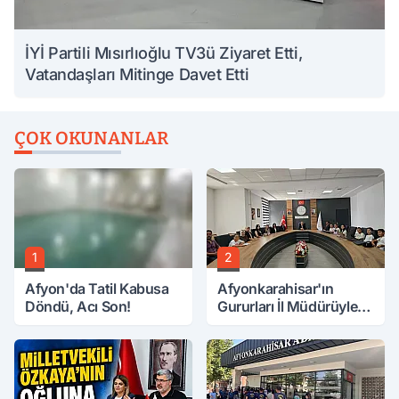
İYİ Partili Mısırlıoğlu TV3ü Ziyaret Etti,
Vatandaşları Mitinge Davet Etti
ÇOK OKUNANLAR
1
2
Afyon'da Tatil Kabusa
Afyonkarahisar'ın
Döndü, Acı Son!
Gururları İl Müdürüyle
Buluştu