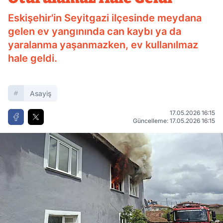
Eskişehir'in Seyitgazi ilçesinde meydana
gelen ev yangınında can kaybı ya da
yaralanma yaşanmazken, ev kullanılmaz
hale geldi.
Asayiş
17.05.2026 16:15
Güncelleme: 17.05.2026 16:15