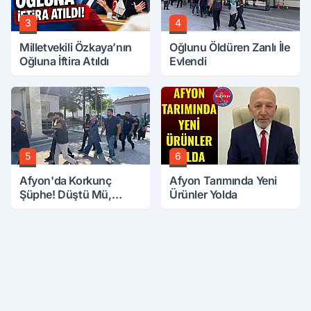
3
4
Milletvekili Özkaya’nın
Oğlunu Öldüren Zanlı İle
Oğluna İftira Atıldı
Evlendi
5
6
Afyon'da Korkunç
Afyon Tarımında Yeni
Şüphe! Düştü Mü,
Ürünler Yolda
Öldürüldü Mü!