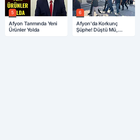
5
6
Afyon Tarımında Yeni
Afyon'da Korkunç
Ürünler Yolda
Şüphe! Düştü Mü,
Öldürüldü Mü!