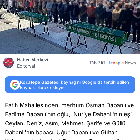
Haber Merkezi
TAKİP ET
Editöryal
Kocatepe Gazetesi
kaynağını Google'da tercih edilen
kaynak olarak ekleyin!
Fatih Mahallesinden, merhum Osman Dabanlı ve
Fadime Dabanlı'nın oğlu, Nuriye Dabanlı'nın eşi,
Ceylan, Deniz, Asım, Mehmet, Şerife ve Güllü
Dabanlı'nın babası, Uğur Dabanlı ve Gültan