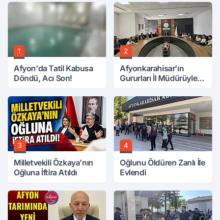
1
2
Afyon'da Tatil Kabusa
Afyonkarahisar'ın
Döndü, Acı Son!
Gururları İl Müdürüyle
Buluştu
3
4
Milletvekili Özkaya’nın
Oğlunu Öldüren Zanlı İle
Oğluna İftira Atıldı
Evlendi