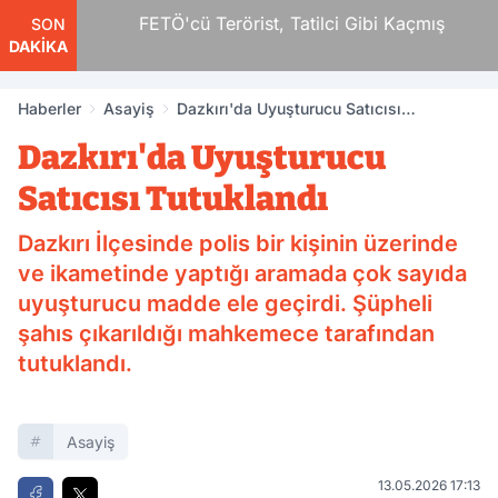
ar
FETÖ'cü Terörist, Tatilci Gibi Kaçmış
SON
DAKİKA
Haberler
Asayiş
Dazkırı'da Uyuşturucu Satıcısı
Tutuklandı
Dazkırı'da Uyuşturucu
Satıcısı Tutuklandı
Dazkırı İlçesinde polis bir kişinin üzerinde
ve ikametinde yaptığı aramada çok sayıda
uyuşturucu madde ele geçirdi. Şüpheli
şahıs çıkarıldığı mahkemece tarafından
tutuklandı.
Asayiş
13.05.2026 17:13