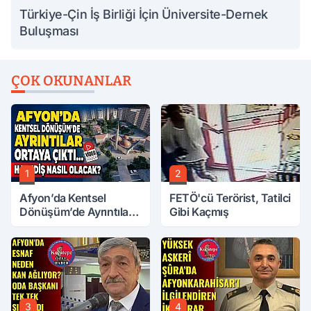
Türkiye-Çin İş Birliği İçin Üniversite-Dernek
Buluşması
ÇOK OKUNANLAR
1
2
Afyon’da Kentsel
FETÖ'cü Terörist, Tatilci
Dönüşüm’de Ayrıntılar
Gibi Kaçmış
Ortaya Çıktı… Hakediş
Nasıl Olacak?
3
4