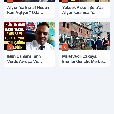
Afyon'da Esnaf Neden
Yüksek Askerî Şûra’da
Kan Ağlıyor? Oda
Afyonkarahisar'ı
Başkanı Tek Tek Sıraladı
İlgilendiren İki Karar
5
6
İklim Uzmanı Tarih
Milletvekili Özkaya:
Verdi: Avrupa Ve
Erenler Gençlik Merkezi
Türkiye Mini Buzul
İhalesi Yakında
Çağına Girebilir