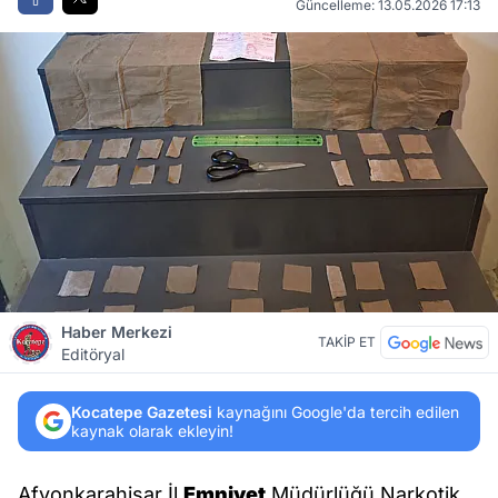
Güncelleme: 13.05.2026 17:13
Haber Merkezi
TAKİP ET
Editöryal
Kocatepe Gazetesi
kaynağını Google'da tercih edilen
kaynak olarak ekleyin!
Afyonkarahisar İl
Emniyet
Müdürlüğü Narkotik