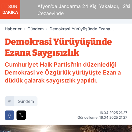
nda
Afyon’da Jandarma 24 Kişi Yakaladı, 12’si
SON
DAKİKA
Cezaevinde
Haberler
Gündem
Demokrasi Yürüyüşünde Ezana
Saygısızlık
Demokrasi Yürüyüşünde
Ezana Saygısızlık
Cumhuriyet Halk Partisi'nin düzenlediği
Demokrasi ve Özgürlük yürüyüşte Ezan'a
düdük çalarak saygısızlık yapıldı.
Gündem
16.04.2025 21:27
Güncelleme: 16.04.2025 21:27