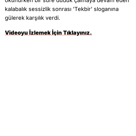
okunurken bir süre düdük çalmaya devam eden
kalabalık sessizlik sonrası 'Tekbir' sloganına
gülerek karşılık verdi.
Videoyu İzlemek İçin Tıklayınız.