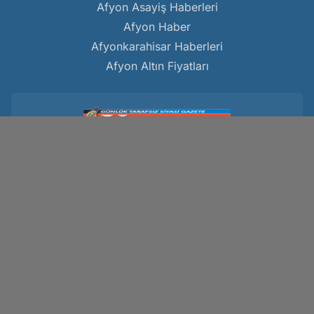
Afyon Asayiş Haberleri
Afyon Haber
Afyonkarahisar Haberleri
Afyon Altın Fiyatları
Kocatepe Gazetesi
www.kocatepegazetesi.com
Hakkımızda
Gizlilik Politikası
Künye
Çerez Politikası
Reklam
KVKK Metni
Kullanım Koşulları
İletişim Bilgileri