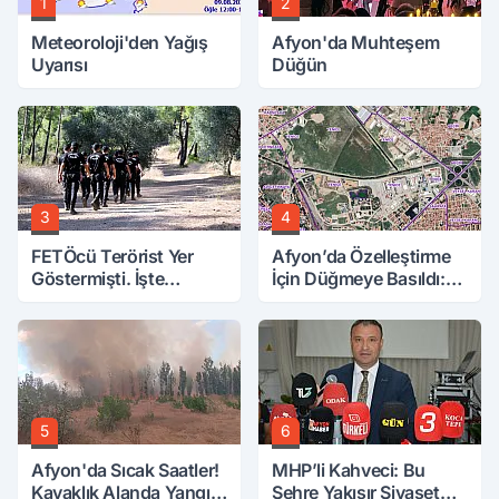
1
2
Meteoroloji'den Yağış
Afyon'da Muhteşem
Uyarısı
Düğün
3
4
FETÖcü Terörist Yer
Afyon’da Özelleştirme
Göstermişti. İşte
İçin Düğmeye Basıldı:
Bulunanlar
10 Parsele 7 Kat İmar
5
6
Afyon'da Sıcak Saatler!
MHP’li Kahveci: Bu
Kavaklık Alanda Yangın
Şehre Yakışır Siyaset