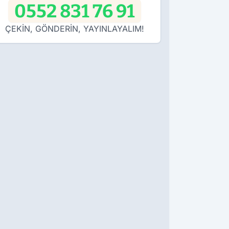
0552 831 76 91
ÇEKİN, GÖNDERİN, YAYINLAYALIM!