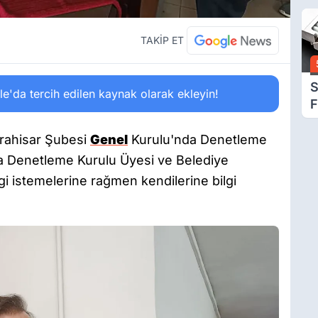
D
A
Ç
TAKİP ET
N
S
'da tercih edilen kaynak olarak ekleyin!
F
Z
rahisar Şubesi
Genel
Kurulu'nda Denetleme
a Denetleme Kurulu Üyesi ve Belediye
gi istemelerine rağmen kendilerine bilgi