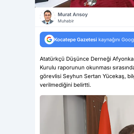
Murat Arısoy
Muhabir
Kocatepe Gazetesi
kaynağını Google
Atatürkçü Düşünce Derneği Afyonka
Kurulu raporunun okunması sırasınd
görevlisi Seyhun Sertan Yücekaş, bil
verilmediğini belirtti.