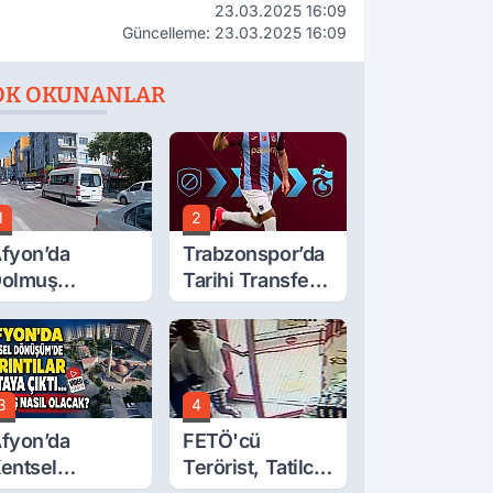
23.03.2025 16:09
Güncelleme: 23.03.2025 16:09
OK OKUNANLAR
1
2
fyon’da
Trabzonspor’da
olmuş
Tarihi Transfer!
cretlerine
Mohamed Salah
üzde 40 Zam
Geliyor
alebi
3
4
fyon’da
FETÖ'cü
entsel
Terörist, Tatilci