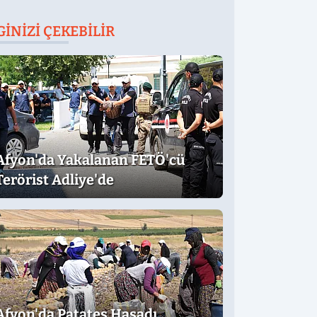
GINIZI ÇEKEBILIR
Afyon'da Yakalanan FETÖ'cü
Terörist Adliye'de
Afyon'da Patates Hasadı