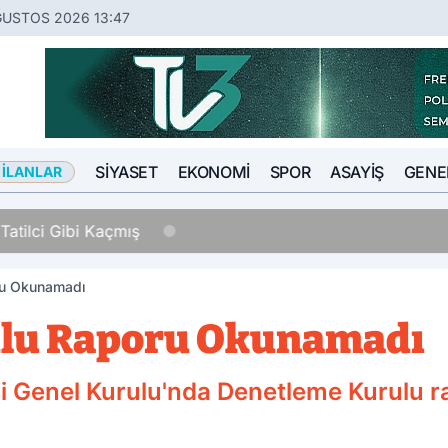
ĞUSTOS 2026 13:47
SIYASET
EKONOMI
SPOR
ASAYIŞ
GENE
 İLANLAR
Tatilci Gibi Kaçmış
ru Okunamadı
lu Raporu Okunamadı
i Genel Kurulu'nda Denetleme Kurulu 