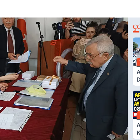
Ç
A
D
Ü
Y
T
A
K