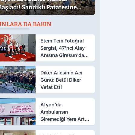
Başladı! Sandıklı Patatesine
Yoğun İlgi
UNLARA DA BAKIN
Etem Tem Fotoğraf
Sergisi, 47’nci Alay
Anısına Giresun’da
Açılacak
Diker Ailesinin Acı
Günü: Betül Diker
Vefat Etti
Afyon’da
Ambulansın
Giremediği Yere Artık
112 Gidecek!