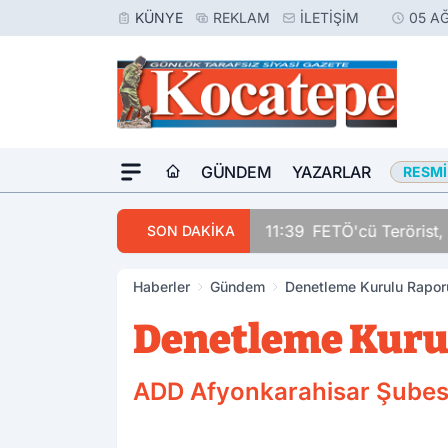
KÜNYE
REKLAM
İLETIŞIM
05 A
GÜNDEM
YAZARLAR
RESMI
11:39
FETÖ'cü Terörist, 
SON DAKİKA
Haberler
Gündem
Denetleme Kurulu Rapo
Denetleme Kuru
ADD Afyonkarahisar Şubes