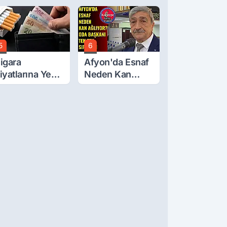
önüşüm’de
Gibi Kaçmış
yrıntılar Ortaya
ıktı… Hakediş
asıl Olacak?
5
6
igara
Afyon'da Esnaf
iyatlarına Yeni
Neden Kan
am!
Ağlıyor? Oda
Başkanı Tek Tek
Sıraladı