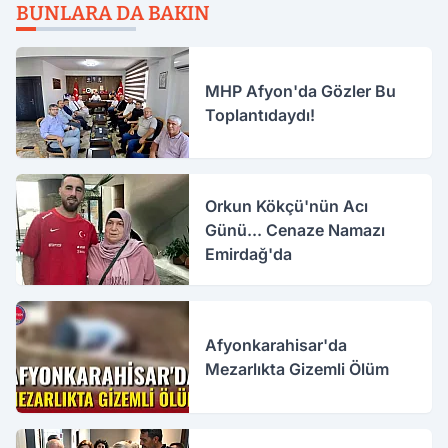
BUNLARA DA BAKIN
MHP Afyon'da Gözler Bu
Toplantıdaydı!
Orkun Kökçü'nün Acı
Günü... Cenaze Namazı
Emirdağ'da
Afyonkarahisar'da
Mezarlıkta Gizemli Ölüm