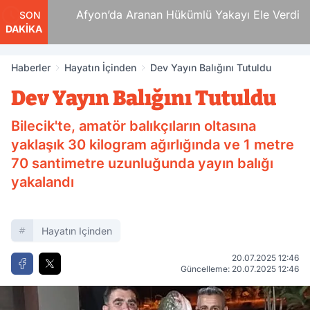
 Ölüm
Afyon’da Aranan Hükümlü Yakayı Ele Verdi
SON
DAKİKA
Haberler
Hayatın İçinden
Dev Yayın Balığını Tutuldu
Dev Yayın Balığını Tutuldu
Bilecik'te, amatör balıkçıların oltasına
yaklaşık 30 kilogram ağırlığında ve 1 metre
70 santimetre uzunluğunda yayın balığı
yakalandı
Hayatın Içinden
20.07.2025 12:46
Güncelleme: 20.07.2025 12:46