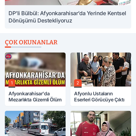
DP’li Bülbül: Afyonkarahisar’da Yerinde Kentsel
Dönüşümü Destekliyoruz
ÇOK OKUNANLAR
1
2
Afyonkarahisar'da
Afyonlu Ustaların
Mezarlıkta Gizemli Ölüm
Eserleri Görücüye Çıktı