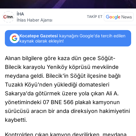
İHA
TAKİP ET
İhlas Haber Ajansı
Kocatepe Gazetesi
kaynağını Google'da tercih edilen
kaynak olarak ekleyin!
Alınan bilgilere göre kaza dün gece Söğüt-
Bilecik karayolu Yeniköy köprüsü mevkiinde
meydana geldi. Bilecik'in Söğüt ilçesine bağlı
Tuzaklı Köyü'nden yüklediği domatesleri
Sakarya'da götürmek üzere yola çıkan Ali A.
yönetimindeki 07 BNE 566 plakalı kamyonun
sürücüsü aracın bir anda direksiyon hakimiyetini
kaybetti.
Kontrolden çıkan kamyon devrilirken, meydana