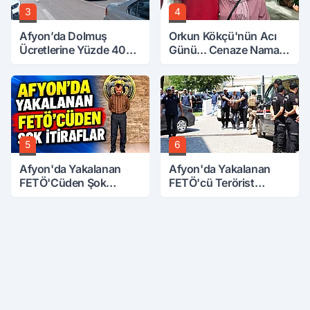
3
4
Afyon’da Dolmuş
Orkun Kökçü'nün Acı
Ücretlerine Yüzde 40
Günü... Cenaze Namazı
Zam Talebi
Emirdağ'da
5
6
Afyon'da Yakalanan
Afyon'da Yakalanan
FETÖ'Cüden Şok
FETÖ'cü Terörist
İtiraflar
Adliye'de