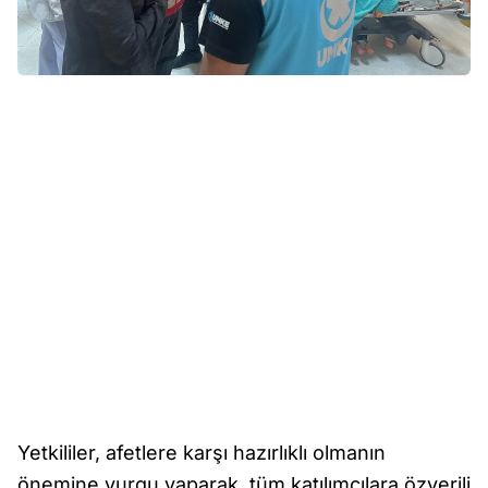
Yetkililer, afetlere karşı hazırlıklı olmanın
önemine vurgu yaparak, tüm katılımcılara özverili