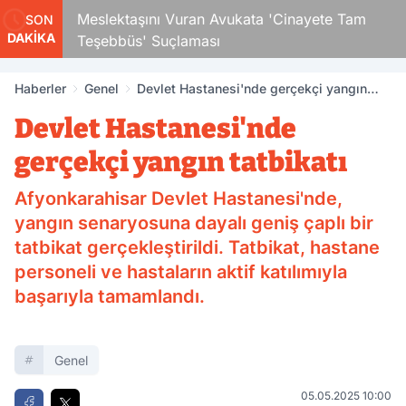
uk
Meslektaşını Vuran Avukata 'Cinayete Tam
1
SON
DAKİKA
Teşebbüs' Suçlaması
H
Haberler
Genel
Devlet Hastanesi'nde gerçekçi yangın
tatbikatı
Devlet Hastanesi'nde
gerçekçi yangın tatbikatı
Afyonkarahisar Devlet Hastanesi'nde,
yangın senaryosuna dayalı geniş çaplı bir
tatbikat gerçekleştirildi. Tatbikat, hastane
personeli ve hastaların aktif katılımıyla
başarıyla tamamlandı.
Genel
05.05.2025 10:00