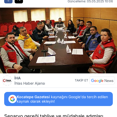
Güncelleme: 05.05.2025 10:06
İHA
TAKİP ET
İhlas Haber Ajansı
Kocatepe Gazetesi
kaynağını Google'da tercih edilen
kaynak olarak ekleyin!
Senaryo gereği tahliye ve müdahale adımları