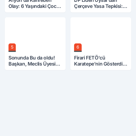
Olay: 6 Yaşındaki Çocuk
Çerçeve Yasa Tepkisi:
6. Kattan Düştü
Öcalan Meclis'in
Üzerine Çıkarıldı
5
6
Sonunda Bu da oldu!
Firari FETÖ'cü
Başkan, Meclis Üyesini
Karatepe'nin Gösterdiği
Hobi Bahçesinden
Yerler Didik Didik
Attırdı
Aranıyor