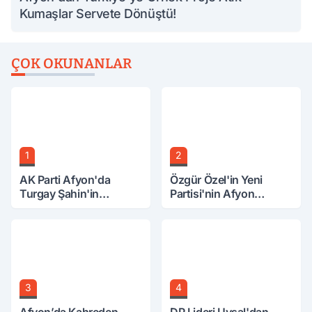
Kumaşlar Servete Dönüştü!
ÇOK OKUNANLAR
1
2
AK Parti Afyon'da
Özgür Özel'in Yeni
Turgay Şahin'in
Partisi'nin Afyon
Ardından Bir Şok Daha!
Başkanı Belli Oldu
3
4
Afyon’da Kahreden
DP Lideri Uysal'dan