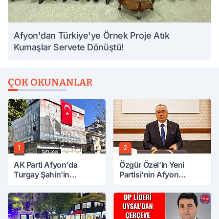
Afyon'dan Türkiye'ye Örnek Proje Atık
Kumaşlar Servete Dönüştü!
ÇOK OKUNANLAR
1
2
AK Parti Afyon'da
Özgür Özel'in Yeni
Turgay Şahin'in
Partisi'nin Afyon
Ardından Bir Şok Daha!
Başkanı Belli Oldu