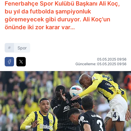
Fenerbahçe Spor Kulübü Başkanı Ali Koç,
bu yıl da futbolda şampiyonluk
göremeyecek gibi duruyor. Ali Koç'un
önünde iki zor karar var…
Spor
05.05.2025 09:56
Güncelleme: 05.05.2025 09:56