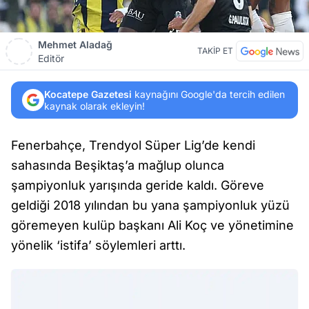
Mehmet Aladağ
TAKİP ET
Editör
Kocatepe Gazetesi
kaynağını Google'da tercih edilen
kaynak olarak ekleyin!
Fenerbahçe, Trendyol Süper Lig’de kendi
sahasında Beşiktaş’a mağlup olunca
şampiyonluk yarışında geride kaldı. Göreve
geldiği 2018 yılından bu yana şampiyonluk yüzü
göremeyen kulüp başkanı Ali Koç ve yönetimine
yönelik ‘istifa’ söylemleri arttı.