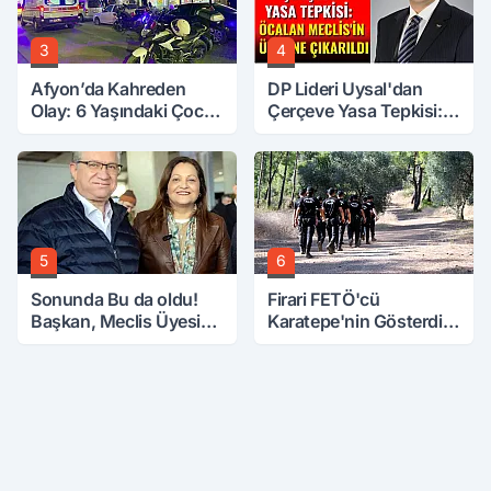
3
4
Afyon’da Kahreden
DP Lideri Uysal'dan
Olay: 6 Yaşındaki Çocuk
Çerçeve Yasa Tepkisi:
6. Kattan Düştü
Öcalan Meclis'in
Üzerine Çıkarıldı
5
6
Sonunda Bu da oldu!
Firari FETÖ'cü
Başkan, Meclis Üyesini
Karatepe'nin Gösterdiği
Hobi Bahçesinden
Yerler Didik Didik
Attırdı
Aranıyor