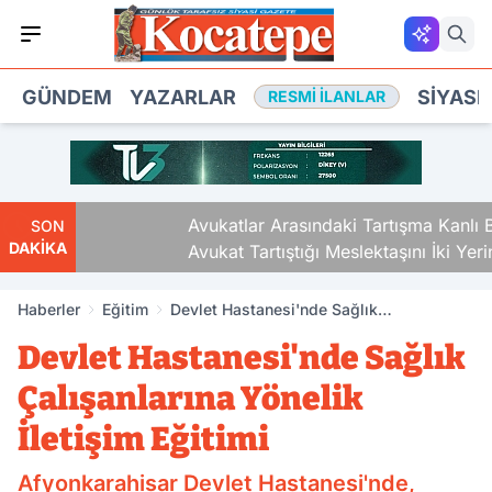
GÜNDEM
YAZARLAR
SIYASE
RESMI İLANLAR
Avukatlar Arasındaki Tartışma Kanlı Bitti.
SON
DAKİKA
Avukat Tartıştığı Meslektaşını İki Yerinden
Vurdu
Haberler
Eğitim
Devlet Hastanesi'nde Sağlık
Çalışanlarına Yönelik İletişim Eğitimi
Devlet Hastanesi'nde Sağlık
Çalışanlarına Yönelik
İletişim Eğitimi
Afyonkarahisar Devlet Hastanesi'nde,