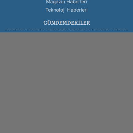
Magazin Haberleri
Teknoloji Haberleri
GÜNDEMDEKILER
Son Dakika Afyon Haberleri
Afyon Belediyesi Haberleri
Afyon Trafik Kazası
Afyon Asayiş Haberleri
Afyon Haber
Afyonkarahisar Haberleri
Afyon Altın Fiyatları
Kocatepe Gazetesi