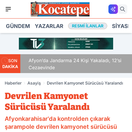
GÜNDEM
YAZARLAR
SIYASE
RESMI İLANLAR
da
Afyon’da Jandarma 24 Kişi Yakaladı, 12’si
SON
DAKİKA
Cezaevinde
Haberler
Asayiş
Devrilen Kamyonet Sürücüsü Yaralandı
Devrilen Kamyonet
Sürücüsü Yaralandı
Afyonkarahisar'da kontrolden çıkarak
şarampole devrilen kamyonet sürücüsü