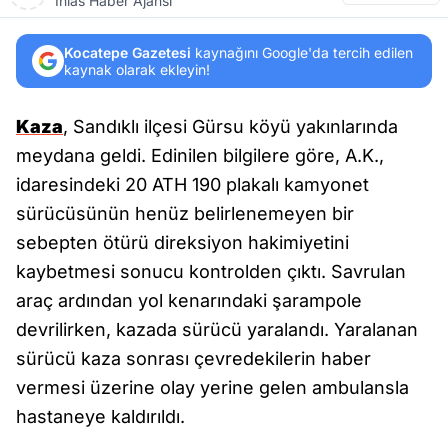
İhlas Haber Ajansı
Kocatepe Gazetesi
kaynağını Google'da tercih edilen
kaynak olarak ekleyin!
Kaza
, Sandıklı ilçesi Gürsu köyü yakınlarında
meydana geldi. Edinilen bilgilere göre, A.K.,
idaresindeki 20 ATH 190 plakalı kamyonet
sürücüsünün henüz belirlenemeyen bir
sebepten ötürü direksiyon hakimiyetini
kaybetmesi sonucu kontrolden çıktı. Savrulan
araç ardından yol kenarındaki şarampole
devrilirken, kazada sürücü yaralandı. Yaralanan
sürücü kaza sonrası çevredekilerin haber
vermesi üzerine olay yerine gelen ambulansla
hastaneye kaldırıldı.