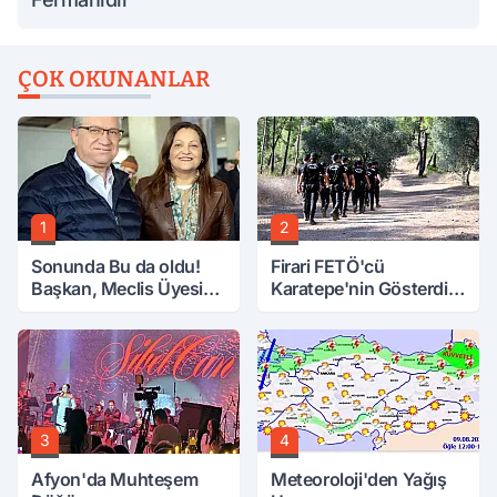
ÇOK OKUNANLAR
1
2
Sonunda Bu da oldu!
Firari FETÖ'cü
Başkan, Meclis Üyesini
Karatepe'nin Gösterdiği
Hobi Bahçesinden
Yerler Didik Didik
Attırdı
Aranıyor
3
4
Afyon'da Muhteşem
Meteoroloji'den Yağış