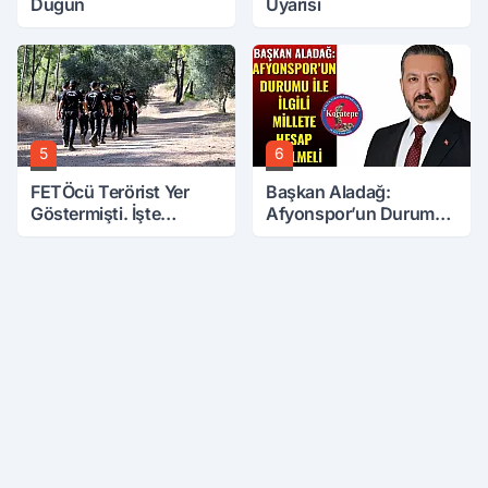
Düğün
Uyarısı
5
6
FETÖcü Terörist Yer
Başkan Aladağ:
Göstermişti. İşte
Afyonspor’un Durumu
Bulunanlar
İle İlgili Millete Hesap
Verilmeli