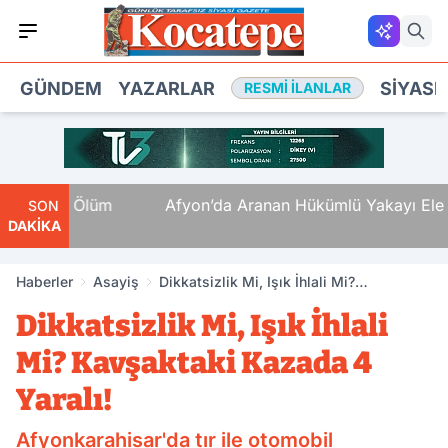
GÜNDEM
YAZARLAR
SIYASE
RESMI İLANLAR
emli Ölüm
Afyon’da Aranan Hükümlü Yakayı Ele Verdi
SON
DAKİKA
Haberler
Asayiş
Dikkatsizlik Mi, Işık İhlali Mi?
Kavşaktaki Kazada 4 Yaralı!
Dikkatsizlik Mi, Işık İhlali
Mi? Kavşaktaki Kazada 4
Yaralı!
Afyonkarahisar'da tır ile otomobil