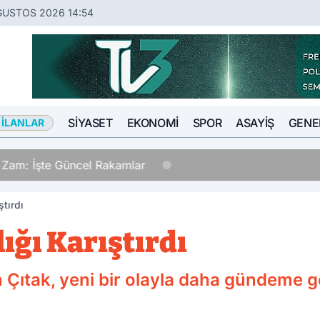
ĞUSTOS 2026 14:54
SIYASET
EKONOMI
SPOR
ASAYIŞ
GENE
 İLANLAR
a Zam: İşte Güncel Rakamlar
ştırdı
lığı Karıştırdı
an Çıtak, yeni bir olayla daha gündeme g