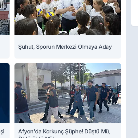
Şuhut, Sporun Merkezi Olmaya Aday
şi
Afyon'da Korkunç Şüphe! Düştü Mü,