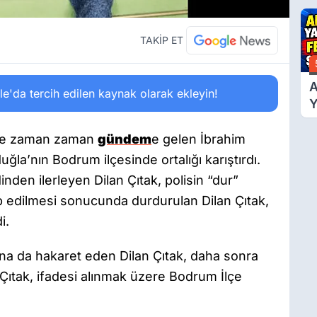
Ü
Y
T
TAKİP ET
A
'da tercih edilen kaynak olarak ekleyin!
Y
F
Ş
iyle zaman zaman
gündem
e gelen İbrahim
Muğla’nın Bodrum ilçesinde ortalığı karıştırdı.
nden ilerleyen Dilan Çıtak, polisin “dur”
ip edilmesi sonucunda durdurulan Dilan Çıtak,
i.
na da hakaret eden Dilan Çıtak, daha sonra
n Çıtak, ifadesi alınmak üzere Bodrum İlçe