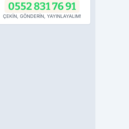
0552 831 76 91
ÇEKİN, GÖNDERİN, YAYINLAYALIM!