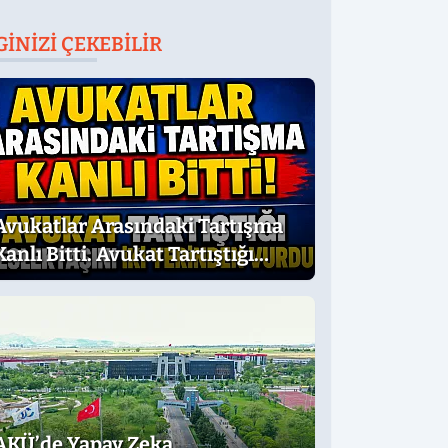
GINIZI ÇEKEBILIR
Avukatlar Arasındaki Tartışma
Kanlı Bitti. Avukat Tartıştığı
Meslektaşını İki Yerinden Vurdu
AKÜ’de Yapay Zeka