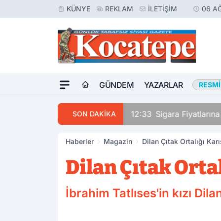
KÜNYE
REKLAM
İLETIŞIM
06 A
GÜNDEM
YAZARLAR
RESMI
rinden Vurdu
12:33
Sigara Fiyatların
SON DAKİKA
Haberler
Magazin
Dilan Çıtak Ortalığı Karı
Dilan Çıtak Orta
İbrahim Tatlıses'in kızı Dil