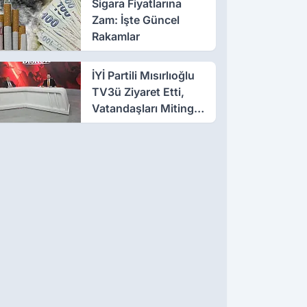
Sigara Fiyatlarına
Zam: İşte Güncel
Rakamlar
İYİ Partili Mısırlıoğlu
TV3ü Ziyaret Etti,
Vatandaşları Mitinge
Davet Etti