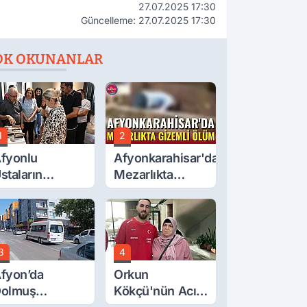
27.07.2025 17:30
Güncelleme: 27.07.2025 17:30
OK OKUNANLAR
1
2
fyonlu
Afyonkarahisar'da
staların
Mezarlıkta
serleri
Gizemli Ölüm
örücüye Çıktı
3
4
fyon’da
Orkun
olmuş
Kökçü'nün Acı