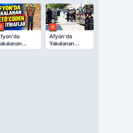
cretlerine
Günü... Cenaze
üzde 40 Zam
Namazı
alebi
Emirdağ'da
5
6
fyon'da
Afyon'da
akalanan
Yakalanan
ETÖ'Cüden
FETÖ'cü
ok İtiraflar
Terörist
Adliye'de