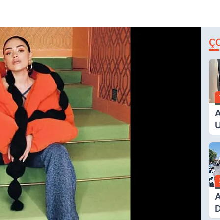
Ç
A
U
E
G
A
D