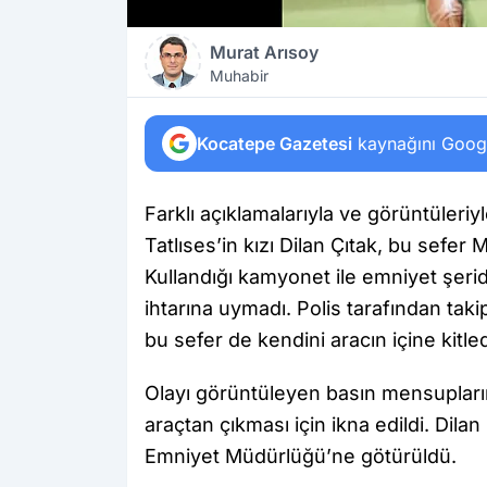
Murat Arısoy
Muhabir
Kocatepe Gazetesi
kaynağını Google
Farklı açıklamalarıyla ve görüntüler
Tatlıses’in kızı Dilan Çıtak, bu sefer 
Kullandığı kamyonet ile emniyet şeridi
ihtarına uymadı. Polis tarafından tak
bu sefer de kendini aracın içine kitled
Olayı görüntüleyen basın mensupları
araçtan çıkması için ikna edildi. Dila
Emniyet Müdürlüğü’ne götürüldü.