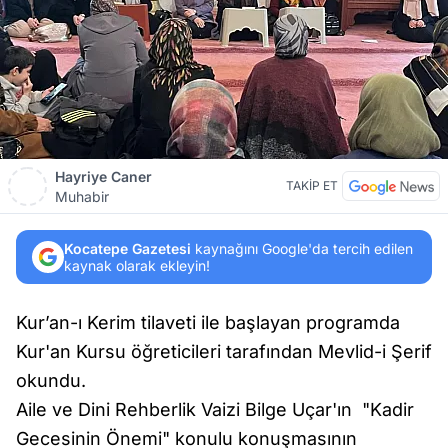
Hayriye Caner
TAKİP ET
Muhabir
Kocatepe Gazetesi
kaynağını Google'da tercih edilen
kaynak olarak ekleyin!
Kur’an-ı Kerim tilaveti ile başlayan programda
Kur'an Kursu öğreticileri tarafından Mevlid-i Şerif
okundu.
Aile ve Dini Rehberlik Vaizi Bilge Uçar'ın "Kadir
Gecesinin Önemi" konulu konuşmasının