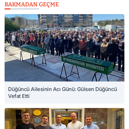
BAKMADAN GEÇME
Düğüncü Ailesinin Acı Günü: Gülsen Düğüncü
Vefat Etti