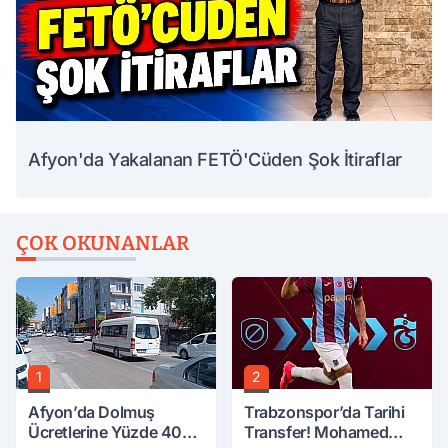
Afyon'da Yakalanan FETÖ'Cüden Şok İtiraflar
ÇOK OKUNANLAR
1
2
Afyon’da Dolmuş
Trabzonspor’da Tarihi
Ücretlerine Yüzde 40
Transfer! Mohamed