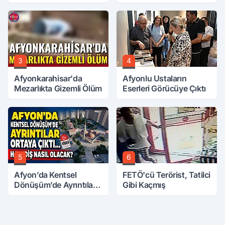
Zam Talebi
Salah Geliyor
3
4
Afyonkarahisar'da
Afyonlu Ustaların
Mezarlıkta Gizemli Ölüm
Eserleri Görücüye Çıktı
5
6
Afyon’da Kentsel
FETÖ'cü Terörist, Tatilci
Dönüşüm’de Ayrıntılar
Gibi Kaçmış
Ortaya Çıktı… Hakediş
Nasıl Olacak?