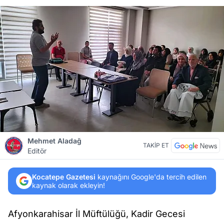
Mehmet Aladağ
TAKİP ET
Editör
Kocatepe Gazetesi
kaynağını Google'da tercih edilen
kaynak olarak ekleyin!
Afyonkarahisar İl Müftülüğü, Kadir Gecesi