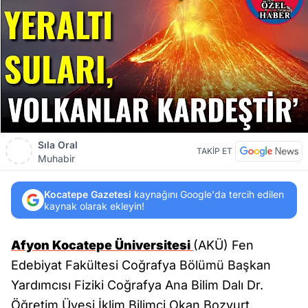
Sıla Oral
TAKİP ET
Muhabir
Kocatepe Gazetesi
kaynağını Google'da tercih edilen
kaynak olarak ekleyin!
Afyon Kocatepe Üniversitesi
(AKÜ) Fen
Edebiyat Fakültesi Coğrafya Bölümü Başkan
Yardımcısı Fiziki Coğrafya Ana Bilim Dalı Dr.
Öğretim Üyesi İklim Bilimci Okan Bozyurt,