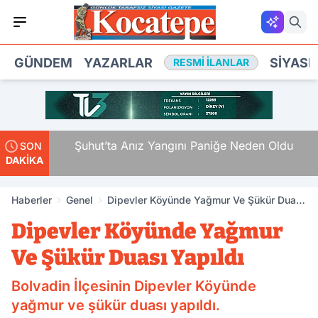
GÜNDEM
YAZARLAR
SIYASE
RESMI İLANLAR
ya
Şuhut’ta Anız Yangını Paniğe Neden Oldu
SON
DAKİKA
Haberler
Genel
Dipevler Köyünde Yağmur Ve Şükür Duası
Yapıldı
Dipevler Köyünde Yağmur
Ve Şükür Duası Yapıldı
Bolvadin İlçesinin Dipevler Köyünde
yağmur ve şükür duası yapıldı.