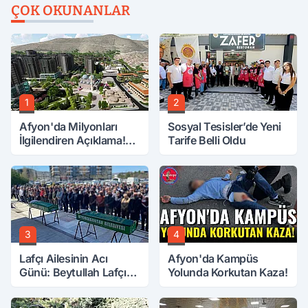
ÇOK OKUNANLAR
1
2
Afyon'da Milyonları
Sosyal Tesisler’de Yeni
İlgilendiren Açıklama!
Tarife Belli Oldu
Tarih Netleşti!
3
4
Lafçı Ailesinin Acı
Afyon'da Kampüs
Günü: Beytullah Lafçı
Yolunda Korkutan Kaza!
Vefat Etti