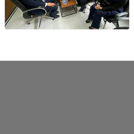
Saadet Partisi Afyonkarahisar İl Başkan