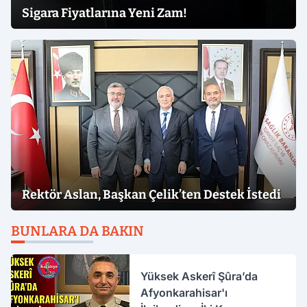
Sigara Fiyatlarına Yeni Zam!
Rektör Aslan, Başkan Çelik’ten Destek İstedi
BUNLARA DA BAKIN
Yüksek Askerî Şûra’da
Afyonkarahisar'ı