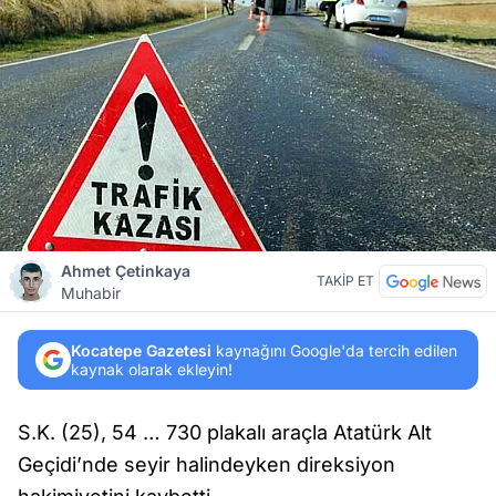
Ahmet Çetinkaya
TAKİP ET
Muhabir
Kocatepe Gazetesi
kaynağını Google'da tercih edilen
kaynak olarak ekleyin!
S.K. (25), 54 … 730 plakalı araçla Atatürk Alt
Geçidi’nde seyir halindeyken direksiyon